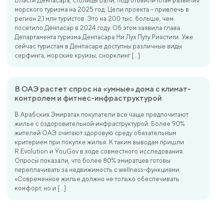
Власти Денпасара, столицы Бали, подготовили план развития
морского туризма на 2025 год. Цели проекта – привлечь в
регион 2,1 млн туристов. Это на 200 тыс. больше, чем
посетило Денпасар в 2024 году. Об этом заявила глава
Департамента туризма Денпасара Ни Лух Путу Риястити. Уже
сейчас туристам в Денпасаре доступны различные виды
серфинга, морские круизы, снорклинг […]
В ОАЭ растет спрос на «умные» дома с климат-
контролем и фитнес-инфраструктурой
В Арабских Эмиратах покупатели все чаще предпочитают
жилье с оздоровительной инфраструктурой. Более 90%
жителей ОАЭ считают здоровую среду обязательным
критерием при покупке жилья. К таким выводам пришли
R.Evolution и YouGov в ходе совместного исследования.
Опросы показали, что более 80% эмиратцев готовы
переплачивать за недвижимость с wellness-функциями.
«Современное жилье должно не только обеспечивать
комфорт, но и […]