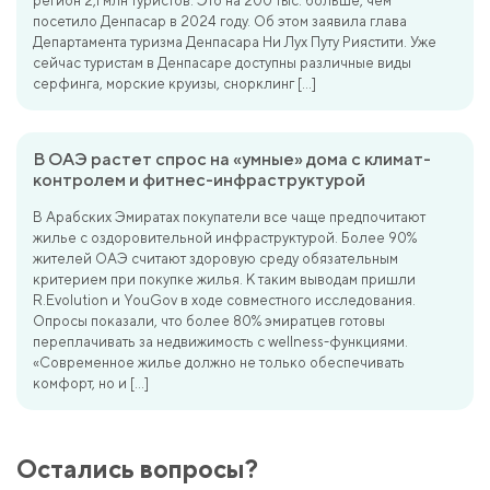
регион 2,1 млн туристов. Это на 200 тыс. больше, чем
посетило Денпасар в 2024 году. Об этом заявила глава
Департамента туризма Денпасара Ни Лух Путу Риястити. Уже
сейчас туристам в Денпасаре доступны различные виды
серфинга, морские круизы, снорклинг […]
В ОАЭ растет спрос на «умные» дома с климат-
контролем и фитнес-инфраструктурой
В Арабских Эмиратах покупатели все чаще предпочитают
жилье с оздоровительной инфраструктурой. Более 90%
жителей ОАЭ считают здоровую среду обязательным
критерием при покупке жилья. К таким выводам пришли
R.Evolution и YouGov в ходе совместного исследования.
Опросы показали, что более 80% эмиратцев готовы
переплачивать за недвижимость с wellness-функциями.
«Современное жилье должно не только обеспечивать
комфорт, но и […]
Остались вопросы?