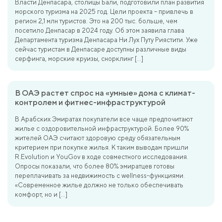
Власти Денпасара, столицы Бали, подготовили план развития
морского туризма на 2025 год. Цели проекта – привлечь в
регион 2,1 млн туристов. Это на 200 тыс. больше, чем
посетило Денпасар в 2024 году. Об этом заявила глава
Департамента туризма Денпасара Ни Лух Путу Риястити. Уже
сейчас туристам в Денпасаре доступны различные виды
серфинга, морские круизы, снорклинг […]
В ОАЭ растет спрос на «умные» дома с климат-
контролем и фитнес-инфраструктурой
В Арабских Эмиратах покупатели все чаще предпочитают
жилье с оздоровительной инфраструктурой. Более 90%
жителей ОАЭ считают здоровую среду обязательным
критерием при покупке жилья. К таким выводам пришли
R.Evolution и YouGov в ходе совместного исследования.
Опросы показали, что более 80% эмиратцев готовы
переплачивать за недвижимость с wellness-функциями.
«Современное жилье должно не только обеспечивать
комфорт, но и […]