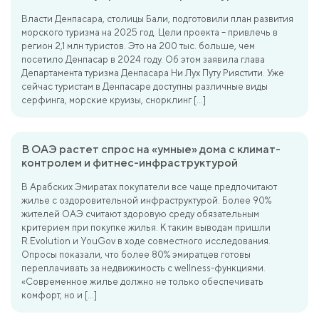
Власти Денпасара, столицы Бали, подготовили план развития
морского туризма на 2025 год. Цели проекта – привлечь в
регион 2,1 млн туристов. Это на 200 тыс. больше, чем
посетило Денпасар в 2024 году. Об этом заявила глава
Департамента туризма Денпасара Ни Лух Путу Риястити. Уже
сейчас туристам в Денпасаре доступны различные виды
серфинга, морские круизы, снорклинг […]
В ОАЭ растет спрос на «умные» дома с климат-
контролем и фитнес-инфраструктурой
В Арабских Эмиратах покупатели все чаще предпочитают
жилье с оздоровительной инфраструктурой. Более 90%
жителей ОАЭ считают здоровую среду обязательным
критерием при покупке жилья. К таким выводам пришли
R.Evolution и YouGov в ходе совместного исследования.
Опросы показали, что более 80% эмиратцев готовы
переплачивать за недвижимость с wellness-функциями.
«Современное жилье должно не только обеспечивать
комфорт, но и […]