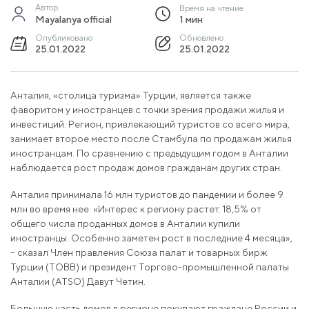
Автор
Время на чтение
Mayalanya official
1 мин
Опубликовано
Обновлено
25.01.2022
25.01.2022
Анталия, «столица туризма» Турции, является также
фаворитом у иностранцев с точки зрения продажи жилья и
инвестиций. Регион, привлекающий туристов со всего мира,
занимает второе место после Стамбула по продажам жилья
иностранцам. По сравнению с предыдущим годом в Анталии
наблюдается рост продаж домов гражданам других стран.
Анталия принимала 16 млн туристов до пандемии и более 9
млн во время нее. «Интерес к региону растет. 18,5% от
общего числа проданных домов в Анталии купили
иностранцы. Особенно заметен рост в последние 4 месяца»,
– сказал Член правления Союза палат и товарных бирж
Турции (TOBB) и президент Торгово-промышленной палаты
Анталии (ATSO) Давут Четин.
Большую часть домов в регионе покупают граждане России и