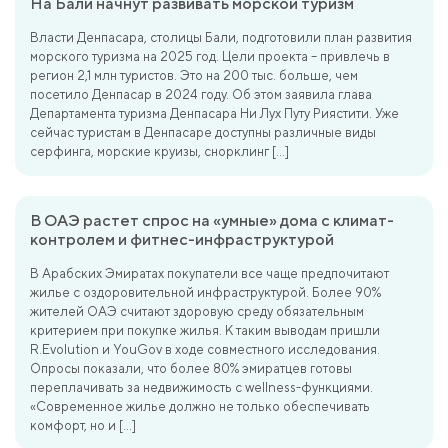
На Бали начнут развивать морской туризм
Власти Денпасара, столицы Бали, подготовили план развития
морского туризма на 2025 год. Цели проекта – привлечь в
регион 2,1 млн туристов. Это на 200 тыс. больше, чем
посетило Денпасар в 2024 году. Об этом заявила глава
Департамента туризма Денпасара Ни Лух Путу Риястити. Уже
сейчас туристам в Денпасаре доступны различные виды
серфинга, морские круизы, снорклинг […]
В ОАЭ растет спрос на «умные» дома с климат-
контролем и фитнес-инфраструктурой
В Арабских Эмиратах покупатели все чаще предпочитают
жилье с оздоровительной инфраструктурой. Более 90%
жителей ОАЭ считают здоровую среду обязательным
критерием при покупке жилья. К таким выводам пришли
R.Evolution и YouGov в ходе совместного исследования.
Опросы показали, что более 80% эмиратцев готовы
переплачивать за недвижимость с wellness-функциями.
«Современное жилье должно не только обеспечивать
комфорт, но и […]