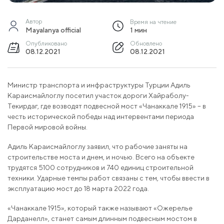
Автор
Время на чтение
Mayalanya official
1 мин
Опубликовано
Обновлено
08.12.2021
08.12.2021
Министр транспорта и инфраструктуры Турции Адиль
Караисмайлоглу посетил участок дороги Хайраболу-
Текирдаг, где возводят подвесной мост «Чанаккале 1915» – в
честь исторической победы над интервентами периода
Первой мировой войны.
Адиль Караисмайлоглу заявил, что рабочие заняты на
строительстве моста и днем, и ночью. Всего на объекте
трудятся 5100 сотрудников и 740 единиц строительной
техники. Ударные темпы работ связаны с тем, чтобы ввести в
эксплуатацию мост до 18 марта 2022 года.
«Чанаккале 1915», который также называют «Ожерелье
Дарданелл», станет самым длинным подвесным мостом в