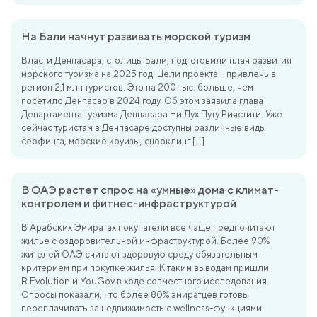
На Бали начнут развивать морской туризм
Власти Денпасара, столицы Бали, подготовили план развития
морского туризма на 2025 год. Цели проекта – привлечь в
регион 2,1 млн туристов. Это на 200 тыс. больше, чем
посетило Денпасар в 2024 году. Об этом заявила глава
Департамента туризма Денпасара Ни Лух Путу Риястити. Уже
сейчас туристам в Денпасаре доступны различные виды
серфинга, морские круизы, снорклинг […]
В ОАЭ растет спрос на «умные» дома с климат-
контролем и фитнес-инфраструктурой
В Арабских Эмиратах покупатели все чаще предпочитают
жилье с оздоровительной инфраструктурой. Более 90%
жителей ОАЭ считают здоровую среду обязательным
критерием при покупке жилья. К таким выводам пришли
R.Evolution и YouGov в ходе совместного исследования.
Опросы показали, что более 80% эмиратцев готовы
переплачивать за недвижимость с wellness-функциями.