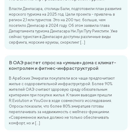
Власти Денпасара, столицы Бали, подготовили план развития
морского туризма на 2025 год. Цели проекта – привлечь в
регион 2,1 млн туристов. Это на 200 тыс. больше, чем
посетило Денпасар в 2024 году. Об этом заявила глава
Департамента туризма Денпасара Ни Лух Путу Риястити. Уже
сейчас туристам в Денпасаре доступны различные виды
серфинга, морские круизы, снорклинг […]
В ОАЭ растет спрос на «умные» дома с климат-
контролем и фитнес-инфраструктурой
В Арабских Эмиратах покупатели все чаще предпочитают
жилье с оздоровительной инфраструктурой. Более 90%
жителей ОАЭ считают здоровую среду обязательным
критерием при покупке жилья. К таким выводам пришли
R.Evolution и YouGov в ходе совместного исследования.
Опросы показали, что более 80% эмиратцев готовы
переплачивать за недвижимость с wellness-функциями.
«Современное жилье должно не только обеспечивать
комфорт, но и […]