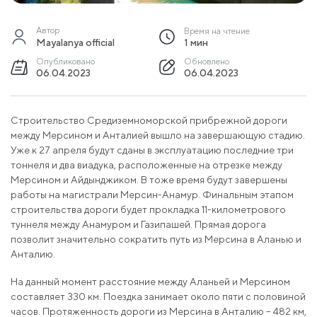
Автор
Время на чтение
Mayalanya official
1 мин
Опубликовано
Обновлено
06.04.2023
06.04.2023
Строительство Средиземноморской прибрежной дороги
между Мерсином и Анталией вышло на завершающую стадию.
Уже к 27 апреля будут сданы в эксплуатацию последние три
тоннеля и два виадука, расположенные на отрезке между
Мерсином и Айдынджиком. В тоже время будут завершены
работы на магистрали Мерсин-Анамур. Финальным этапом
строительства дороги будет прокладка 11-километрового
туннеля между Анамуром и Газипашей. Прямая дорога
позволит значительно сократить путь из Мерсина в Аланью и
Анталию.
На данный момент расстояние между Аланьей и Мерсином
составляет 330 км. Поездка занимает около пяти с половиной
часов. Протяженность дороги из Мерсина в Анталию – 482 км,