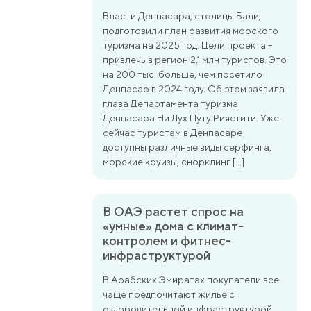
Власти Денпасара, столицы Бали,
подготовили план развития морского
туризма на 2025 год. Цели проекта –
привлечь в регион 2,1 млн туристов. Это
на 200 тыс. больше, чем посетило
Денпасар в 2024 году. Об этом заявила
глава Департамента туризма
Денпасара Ни Лух Путу Риястити. Уже
сейчас туристам в Денпасаре
доступны различные виды серфинга,
морские круизы, снорклинг […]
В ОАЭ растет спрос на
«умные» дома с климат-
контролем и фитнес-
инфраструктурой
В Арабских Эмиратах покупатели все
чаще предпочитают жилье с
оздоровительной инфраструктурой.