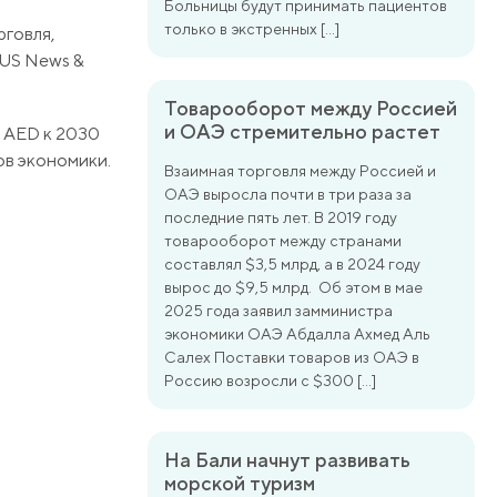
Больницы будут принимать пациентов
только в экстренных […]
рговля,
 US News &
Товарооборот между Россией
и ОАЭ стремительно растет
н AED к 2030
ов экономики.
Взаимная торговля между Россией и
ОАЭ выросла почти в три раза за
последние пять лет. В 2019 году
товарооборот между странами
составлял $3,5 млрд, а в 2024 году
вырос до $9,5 млрд. Об этом в мае
2025 года заявил замминистра
экономики ОАЭ Абдалла Ахмед Аль
Салех Поставки товаров из ОАЭ в
Россию возросли с $300 […]
На Бали начнут развивать
морской туризм