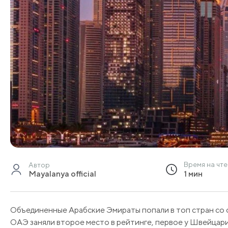
Время на чт
Автор
Mayalanya official
1 мин
Объединенные Арабские Эмираты попали в топ стран со с
ОАЭ заняли второе место в рейтинге, первое у Швейцари