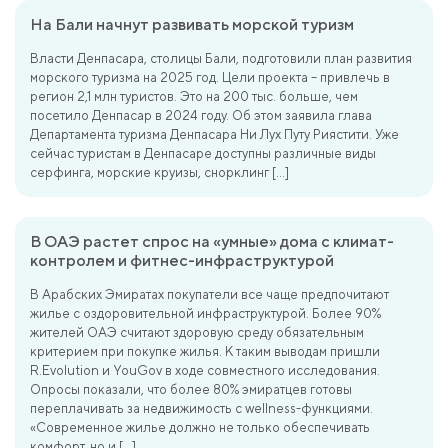
На Бали начнут развивать морской туризм
Власти Денпасара, столицы Бали, подготовили план развития
морского туризма на 2025 год. Цели проекта – привлечь в
регион 2,1 млн туристов. Это на 200 тыс. больше, чем
посетило Денпасар в 2024 году. Об этом заявила глава
Департамента туризма Денпасара Ни Лух Путу Риястити. Уже
сейчас туристам в Денпасаре доступны различные виды
серфинга, морские круизы, снорклинг […]
В ОАЭ растет спрос на «умные» дома с климат-
контролем и фитнес-инфраструктурой
В Арабских Эмиратах покупатели все чаще предпочитают
жилье с оздоровительной инфраструктурой. Более 90%
жителей ОАЭ считают здоровую среду обязательным
критерием при покупке жилья. К таким выводам пришли
R.Evolution и YouGov в ходе совместного исследования.
Опросы показали, что более 80% эмиратцев готовы
переплачивать за недвижимость с wellness-функциями.
«Современное жилье должно не только обеспечивать
комфорт, но и […]