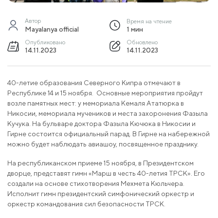
Автор
Время на чтение
Mayalanya official
1 мин
Опубликовано
Обновлено
14.11.2023
14.11.2023
40-летие образования Северного Кипра отмечают в
Республике 14 и 15 ноября. Основные мероприятия пройдут
возле памятных мест: у мемориала Кемаля Ататюрка в
Никосии, мемориала мучеников и места захоронения Фазыла
Кучука. На бульваре доктора Фазыла Кючюка в Никосии и
Гирне состоится официальный парад. В Гирне на набережной
можно будет наблюдать авиашоу, посвященное празднику.
На республиканском приеме 15 ноября, в Президентском
дворце, представят гимн «Марш в честь 40-летия ТРСК». Его
создали на основе стихотворения Мехмета Кюльчера.
Исполнит гимн президентский симфонический оркестр и
оркестр командования сил безопасности ТРСК.