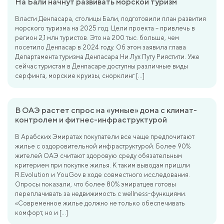
На Бали начнут развивать морской туризм
Власти Денпасара, столицы Бали, подготовили план развития
морского туризма на 2025 год. Цели проекта – привлечь в
регион 2,1 млн туристов. Это на 200 тыс. больше, чем
посетило Денпасар в 2024 году. Об этом заявила глава
Департамента туризма Денпасара Ни Лух Путу Риястити. Уже
сейчас туристам в Денпасаре доступны различные виды
серфинга, морские круизы, снорклинг […]
В ОАЭ растет спрос на «умные» дома с климат-
контролем и фитнес-инфраструктурой
В Арабских Эмиратах покупатели все чаще предпочитают
жилье с оздоровительной инфраструктурой. Более 90%
жителей ОАЭ считают здоровую среду обязательным
критерием при покупке жилья. К таким выводам пришли
R.Evolution и YouGov в ходе совместного исследования.
Опросы показали, что более 80% эмиратцев готовы
переплачивать за недвижимость с wellness-функциями.
«Современное жилье должно не только обеспечивать
комфорт, но и […]