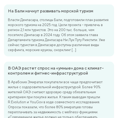
На Бали начнут развивать морской туризм
Власти Денпасара, столицы Бали, подготовили план развития
морского туризма на 2025 год. Цели проекта – привлечь в
регион 2,1 млн туристов. Это на 200 тыс. больше, чем
посетило Денпасар в 2024 году. Об этом заявила глава
Департамента туризма Денпасара Ни Лух Путу Риястити. Уже
сейчас туристам в Денпасаре доступны различные виды
серфинга, морские круизы, снорклинг […]
В ОАЭ растет спрос на «умные» дома с климат-
контролем и фитнес-инфраструктурой
В Арабских Эмиратах покупатели все чаще предпочитают
жилье с оздоровительной инфраструктурой. Более 90%
жителей ОАЭ считают здоровую среду обязательным
критерием при покупке жилья. К таким выводам пришли
R.Evolution и YouGov в ходе совместного исследования.
Опросы показали, что более 80% эмиратцев готовы
переплачивать за недвижимость с wellness-функциями.
«Современное жилье должно не только обеспечивать