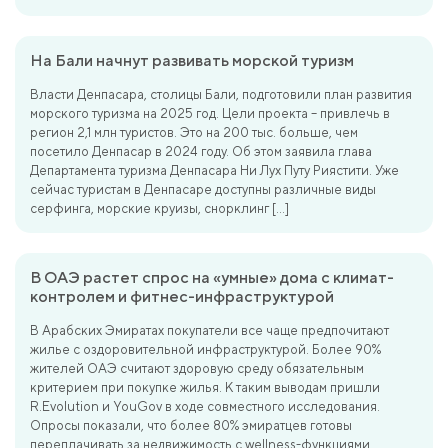
На Бали начнут развивать морской туризм
Власти Денпасара, столицы Бали, подготовили план развития
морского туризма на 2025 год. Цели проекта – привлечь в
регион 2,1 млн туристов. Это на 200 тыс. больше, чем
посетило Денпасар в 2024 году. Об этом заявила глава
Департамента туризма Денпасара Ни Лух Путу Риястити. Уже
сейчас туристам в Денпасаре доступны различные виды
серфинга, морские круизы, снорклинг […]
В ОАЭ растет спрос на «умные» дома с климат-
контролем и фитнес-инфраструктурой
В Арабских Эмиратах покупатели все чаще предпочитают
жилье с оздоровительной инфраструктурой. Более 90%
жителей ОАЭ считают здоровую среду обязательным
критерием при покупке жилья. К таким выводам пришли
R.Evolution и YouGov в ходе совместного исследования.
Опросы показали, что более 80% эмиратцев готовы
переплачивать за недвижимость с wellness-функциями.