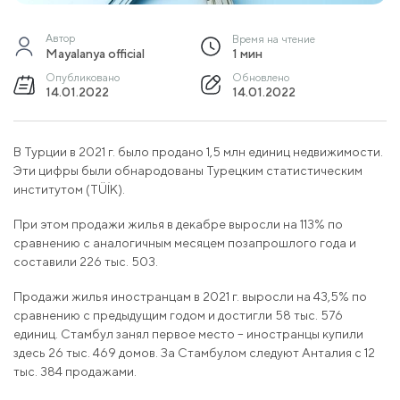
Автор
Время на чтение
Mayalanya official
1 мин
Опубликовано
Обновлено
14.01.2022
14.01.2022
В Турции в 2021 г. было продано 1,5 млн единиц недвижимости.
Эти цифры были обнародованы Турецким статистическим
институтом (TÜİK).
При этом продажи жилья в декабре выросли на 113% по
сравнению с аналогичным месяцем позапрошлого года и
составили 226 тыс. 503.
Продажи жилья иностранцам в 2021 г. выросли на 43,5% по
сравнению с предыдущим годом и достигли 58 тыс. 576
единиц. Стамбул занял первое место – иностранцы купили
здесь 26 тыс. 469 домов. За Стамбулом следуют Анталия с 12
тыс. 384 продажами.