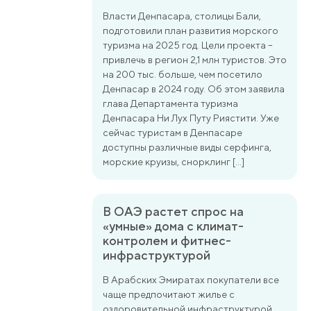
Власти Денпасара, столицы Бали,
подготовили план развития морского
туризма на 2025 год. Цели проекта –
привлечь в регион 2,1 млн туристов. Это
на 200 тыс. больше, чем посетило
Денпасар в 2024 году. Об этом заявила
глава Департамента туризма
Денпасара Ни Лух Путу Риястити. Уже
сейчас туристам в Денпасаре
доступны различные виды серфинга,
морские круизы, снорклинг […]
В ОАЭ растет спрос на
«умные» дома с климат-
контролем и фитнес-
инфраструктурой
В Арабских Эмиратах покупатели все
чаще предпочитают жилье с
оздоровительной инфраструктурой.