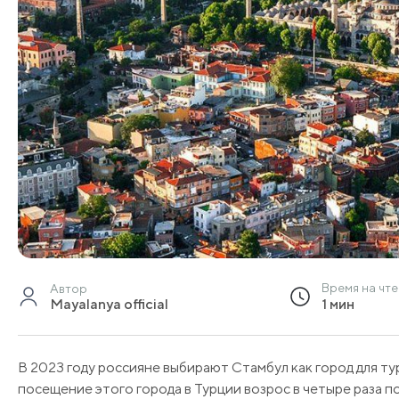
Время на чт
Автор
Mayalanya official
1 мин
В 2023 году россияне выбирают Стамбул как город для ту
посещение этого города в Турции возрос в четыре раза п