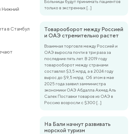
Больницы будут принимать пациентов
только в экстренных […]
ем Нижний
ета в Стамбул
Товарооборот между Россией
и ОАЭ стремительно растет
Взаимная торговля между Россией и
мечают
ОАЭ выросла почти в три раза за
последние пять лет. В 2019 году
товарооборот между странами
составлял $3,5 млрд, а в 2024 году
вырос до $9,5 млрд. Об этом в мае
2025 года заявил замминистра
экономики ОАЭ Абдалла Ахмед Аль
Салех Поставки товаров из ОАЭ в
Россию возросли с $300 […]
На Бали начнут развивать
морской туризм