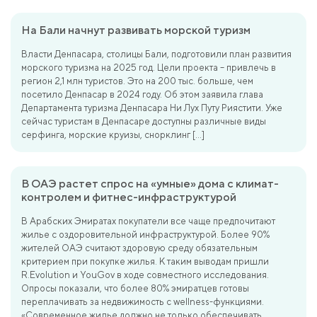
На Бали начнут развивать морской туризм
Власти Денпасара, столицы Бали, подготовили план развития
морского туризма на 2025 год. Цели проекта – привлечь в
регион 2,1 млн туристов. Это на 200 тыс. больше, чем
посетило Денпасар в 2024 году. Об этом заявила глава
Департамента туризма Денпасара Ни Лух Путу Риястити. Уже
сейчас туристам в Денпасаре доступны различные виды
серфинга, морские круизы, снорклинг […]
В ОАЭ растет спрос на «умные» дома с климат-
контролем и фитнес-инфраструктурой
В Арабских Эмиратах покупатели все чаще предпочитают
жилье с оздоровительной инфраструктурой. Более 90%
жителей ОАЭ считают здоровую среду обязательным
критерием при покупке жилья. К таким выводам пришли
R.Evolution и YouGov в ходе совместного исследования.
Опросы показали, что более 80% эмиратцев готовы
переплачивать за недвижимость с wellness-функциями.
«Современное жилье должно не только обеспечивать