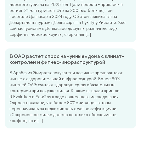
морского туризма на 2025 год. Цели проекта – привлечь в
регион 2,1 млн туристов. Это на 200 тыс. больше, чем
посетило Денпасар в 2024 году. Об этом заявила глава
Департамента туризма Денпасара Ни Лух Путу Риястити. Уже
сейчас туристам в Денпасаре доступны различные виды
серфинга, морские круизы, снорклинг […]
В ОАЭ растет спрос на «умные» дома с климат-
контролем и фитнес-инфраструктурой
В Арабских Эмиратах покупатели все чаще предпочитают
жилье с оздоровительной инфраструктурой. Более 90%
жителей ОАЭ считают здоровую среду обязательным
критерием при покупке жилья. К таким выводам пришли
R.Evolution и YouGov в ходе совместного исследования.
Опросы показали, что более 80% эмиратцев готовы
переплачивать за недвижимость с wellness-функциями.
«Современное жилье должно не только обеспечивать
комфорт, но и […]