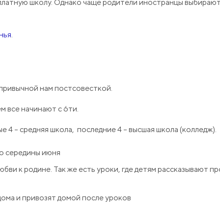
сплатную школу. Однако чаще родители иностранцы выбираю
нья
.
 привычной нам постсовесткой.
ем все начинают с 6ти.
ые 4 – средняя школа, последние 4 – высшая школа (колледж).
до середины июня
бви к родине. Так же есть уроки, где детям рассказывают п
дома и привозят домой после уроков