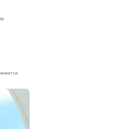
ер
 имеется