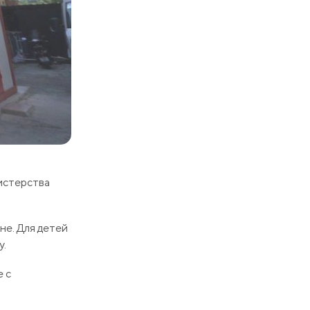
истерства
не. Для детей
у.
е с