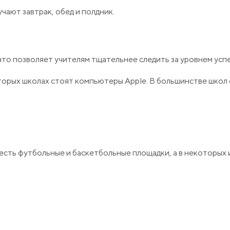
ают завтрак, обед и полдник.
 что позволяет учителям тщательнее следить за уровнем ус
торых школах стоят компьютеры Apple. В большинстве школ 
сть футбольные и баскетбольные площадки, а в некоторых