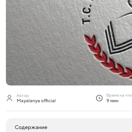
Время на чт
Автор
Mayalanya official
9 мин
Содержание