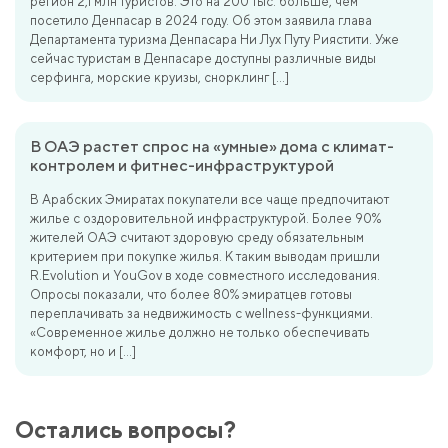
регион 2,1 млн туристов. Это на 200 тыс. больше, чем
посетило Денпасар в 2024 году. Об этом заявила глава
Департамента туризма Денпасара Ни Лух Путу Риястити. Уже
сейчас туристам в Денпасаре доступны различные виды
серфинга, морские круизы, снорклинг […]
В ОАЭ растет спрос на «умные» дома с климат-
контролем и фитнес-инфраструктурой
В Арабских Эмиратах покупатели все чаще предпочитают
жилье с оздоровительной инфраструктурой. Более 90%
жителей ОАЭ считают здоровую среду обязательным
критерием при покупке жилья. К таким выводам пришли
R.Evolution и YouGov в ходе совместного исследования.
Опросы показали, что более 80% эмиратцев готовы
переплачивать за недвижимость с wellness-функциями.
«Современное жилье должно не только обеспечивать
комфорт, но и […]
Остались вопросы?