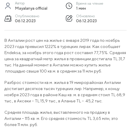
Автор
Время на чтение
Mayalanya official
1 мин
Опубликовано
Обновлено
06.12.2023
06.12.2023
В Анталии рост цен на жилье с января 2019 года по ноябрь
2023 года превысил 1222% в турецких лирах. Как сообщает
Endeksa, за ноябрь этого года рост составил 77,75%. Средняя
цена за квадратный метр жилья в провинции достигала TL 31,7
тыс. На данный момент в Анталии можно купить жилье
площадью свыше 100 кв.м. в среднем за 11 млн руб.
Разброс стоимости кв.м. жилья в 19 микрорайонах Анталии
достигает десятков тысяч турецких лир. Например, к концу
ноября 2023 года в районе Каш кв. м. в среднем стоил TL 68,9
тыс., в Аксеки – TL 15,9 тыс., в Аланье TL – 45,2 тыс.
Средняя площадь жилья, выставленного на продажу в
Анталии – 115 кв. м. Его средняя стоимость TL 3,65 млн, это
более 11 млн. руб.