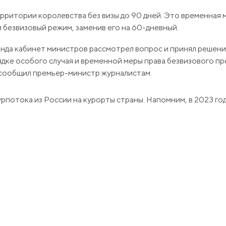
рритории королевства без визы до 90 дней. Это временная 
и безвизовый режим, заменив его на 60-дневный.
нда кабинет министров рассмотрел вопрос и принял решени
дке особого случая и временной меры права безвизового пр
 сообщил премьер-министр журналистам.
рпотока из России на курорты страны. Напомним, в 2023 го