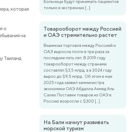
Больницы будут принимать пациентов
только в экстренных […]
мера, которая
е о
Товарооборот между Россией
и ОАЭ стремительно растет
ебывания на
Взаимная торговля между Россией и
ОАЭ выросла почти в три раза за
ду Таиланд
последние пять лет. В 2019 году
товарооборот между странами
составлял $3,5 млрд, а в 2024 году
вырос до $9,5 млрд. Об этом в мае
2025 года заявил замминистра
экономики ОАЭ Абдалла Ахмед Аль
Салех Поставки товаров из ОАЭ в
Россию возросли с $300 […]
На Бали начнут развивать
морской туризм