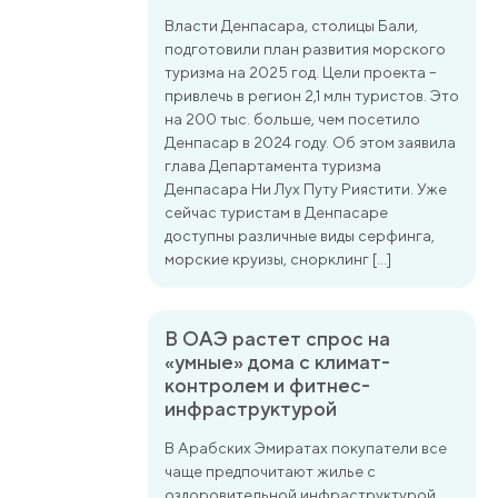
Власти Денпасара, столицы Бали,
подготовили план развития морского
туризма на 2025 год. Цели проекта –
привлечь в регион 2,1 млн туристов. Это
на 200 тыс. больше, чем посетило
Денпасар в 2024 году. Об этом заявила
глава Департамента туризма
Денпасара Ни Лух Путу Риястити. Уже
сейчас туристам в Денпасаре
доступны различные виды серфинга,
морские круизы, снорклинг […]
В ОАЭ растет спрос на
«умные» дома с климат-
контролем и фитнес-
инфраструктурой
В Арабских Эмиратах покупатели все
чаще предпочитают жилье с
оздоровительной инфраструктурой.