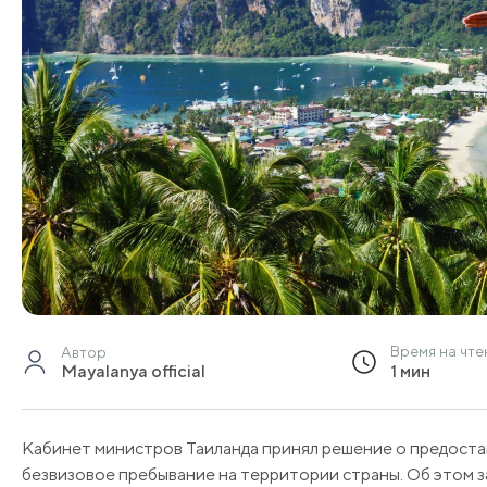
Время на чте
Автор
Mayalanya official
1 мин
Кабинет министров Таиланда принял решение о предостав
безвизовое пребывание на территории страны. Об этом з