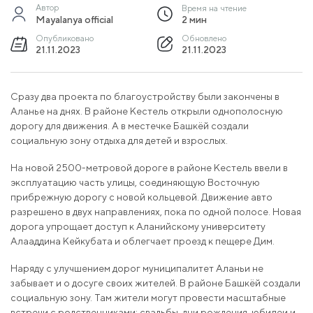
Автор
Время на чтение
Mayalanya official
2 мин
Опубликовано
Обновлено
21.11.2023
21.11.2023
Сразу два проекта по благоустройству были закончены в
Аланье на днях. В районе Кестель открыли однополосную
дорогу для движения. А в местечке Башкёй создали
социальную зону отдыха для детей и взрослых.
На новой 2500-метровой дороге в районе Кестель ввели в
эксплуатацию часть улицы, соединяющую Восточную
прибрежную дорогу с новой кольцевой. Движение авто
разрешено в двух направлениях, пока по одной полосе. Новая
дорога упрощает доступ к Аланийскому университету
Алааддина Кейкубата и облегчает проезд к пещере Дим.
Наряду с улучшением дорог муниципалитет Аланьи не
забывает и о досуге своих жителей. В районе Башкёй создали
социальную зону. Там жители могут провести масштабные
встречи с родственниками: свадьбы, дни рождения, юбилеи и