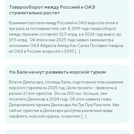
Товарооборот между Россией и ОАЭ
стремительно растет
Взаимная торговля между Россией и ОАЭ выросла почти в
три раза за последние пять лет. В 2019 году товарооборот
между странами составлял $3,5 млрд, а в 2024 году вырос до
$9,5 млрд. Об этом в мае 2025 года заявил замминистра
экономики ОАЭ Абдалла Ахмед Аль Салех Поставки товаров
из ОАЭ в Россию возросли с $300 […]
На Бали начнут развивать морской туризм
Власти Денпасара, столицы Бали, подготовили план развития
морского туризма на 2025 год. Цели проекта – привлечь в
регион 2,1 млн туристов. Это на 200 тыс. больше, чем
посетило Денпасар в 2024 году. Об этом заявила глава
Департамента туризма Денпасара Ни Лух Путу Риястити. Уже
сейчас туристам в Денпасаре доступны различные виды
серфинга, морские круизы, снорклинг […]