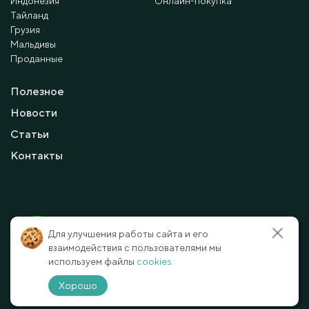
Индонезия
Онлайн-покупка
Тайланд
Грузия
Мальдивы
Проданные
Полезное
Новости
Статьи
Контакты
© 2010 - 2026 Мayalanya LTD.
Для улучшения работы сайта и его
официальный сайт.
Все права защищены.
взаимодействия с пользователями мы
используем файлы
cookies.
Условия и политика конфиденциальности
Отказ от ответственности
Хорошо
Способы оплаты
Карта сайта