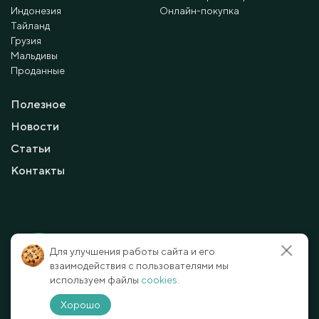
Индонезия
Онлайн-покупка
Тайланд
Грузия
Мальдивы
Проданные
Полезное
Новости
Статьи
Контакты
© 2010 - 2026 Мayalanya LTD.
Для улучшения работы сайта и его
официальный сайт.
Все права защищены.
взаимодействия с пользователями мы
используем файлы
cookies.
Условия и политика конфиденциальности
Отказ от ответственности
Хорошо
Способы оплаты
Карта сайта