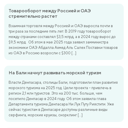
Товарооборот между Россией и ОАЭ
стремительно растет
Взаимная торговля между Россией и ОАЭ выросла почти в
три раза за последние пять лет. В 2019 году товарооборот
между странами составлял $3,5 млрд, а в 2024 году вырос до
$9,5 млрд. Об этом в мае 2025 года заявил замминистра
экономики ОАЭ Абдалла Ахмед Аль Салех Поставки товаров
из ОАЭ в Россию возросли с $300 […]
На Бали начнут развивать морской туризм
Власти Денпасара, столицы Бали, подготовили план развития
морского туризма на 2025 год. Цели проекта – привлечь в
регион 2,1 млн туристов. Это на 200 тыс. больше, чем
посетило Денпасар в 2024 году. Об этом заявила глава
Департамента туризма Денпасара Ни Лух Путу Риястити. Уже
сейчас туристам в Денпасаре доступны различные виды
серфинга, морские круизы, снорклинг […]