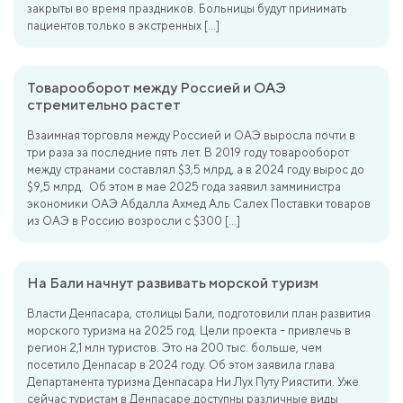
закрыты во время праздников. Больницы будут принимать
пациентов только в экстренных […]
Товарооборот между Россией и ОАЭ
стремительно растет
Взаимная торговля между Россией и ОАЭ выросла почти в
три раза за последние пять лет. В 2019 году товарооборот
между странами составлял $3,5 млрд, а в 2024 году вырос до
$9,5 млрд. Об этом в мае 2025 года заявил замминистра
экономики ОАЭ Абдалла Ахмед Аль Салех Поставки товаров
из ОАЭ в Россию возросли с $300 […]
На Бали начнут развивать морской туризм
Власти Денпасара, столицы Бали, подготовили план развития
морского туризма на 2025 год. Цели проекта – привлечь в
регион 2,1 млн туристов. Это на 200 тыс. больше, чем
посетило Денпасар в 2024 году. Об этом заявила глава
Департамента туризма Денпасара Ни Лух Путу Риястити. Уже
сейчас туристам в Денпасаре доступны различные виды