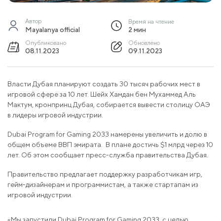
Автор
Время на чтение
Mayalanya official
2 мин
Опубликовано
Обновлено
08.11.2023
09.11.2023
Власти Дубая планируют создать 30 тысяч рабочих мест в
игровой сфере за 10 лет. Шейх Хамдан бен Мухаммед Аль
Мактум, кронпринц Дубая, собирается вывести столицу ОАЭ
в лидеры игровой индустрии.
Dubai Program for Gaming 2033 намерены увеличить и долю в
общем объеме ВВП эмирата. В плане достичь $1 млрд через 10
лет. Об этом сообщает пресс-служба правительства Дубая.
Правительство предлагает поддержку разработчикам игр,
гейм-дизайнерам и программистам, а также стартапам из
игровой индустрии.
«Мы запустили Dubai Program for Gaming 2033, с целью