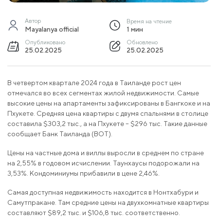
Автор
Время на чтение
Mayalanya official
1 мин
Опубликовано
Обновлено
25.02.2025
25.02.2025
В четвертом квартале 2024 года в Таиланде рост цен
отмечался во всех сегментах жилой недвижимости. Самые
высокие цены на апартаменты зафиксированы в Бангкоке и на
Пхукете. Средняя цена квартиры с двумя спальнями в столице
составила $303,2 тыс., а на Пхукете – $296 тыс. Такие данные
сообщает Банк Таиланда (BOT).
Цены на частные дома и виллы выросли в среднем по стране
на 2,55% в годовом исчислении. Таунхаусы подорожали на
3,53%. Кондоминиумы прибавили в цене 2,46%.
Самая доступная недвижимость находится в Нонтхабури и
Самутпракане. Там средние цены на двухкомнатные квартиры
составляют $89,2 тыс. и $106,8 тыс. соответственно.