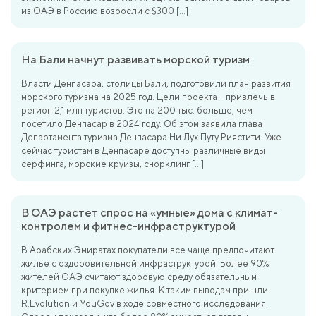
из ОАЭ в Россию возросли с $300 […]
На Бали начнут развивать морской туризм
Власти Денпасара, столицы Бали, подготовили план развития
морского туризма на 2025 год. Цели проекта – привлечь в
регион 2,1 млн туристов. Это на 200 тыс. больше, чем
посетило Денпасар в 2024 году. Об этом заявила глава
Департамента туризма Денпасара Ни Лух Путу Риястити. Уже
сейчас туристам в Денпасаре доступны различные виды
серфинга, морские круизы, снорклинг […]
В ОАЭ растет спрос на «умные» дома с климат-
контролем и фитнес-инфраструктурой
В Арабских Эмиратах покупатели все чаще предпочитают
жилье с оздоровительной инфраструктурой. Более 90%
жителей ОАЭ считают здоровую среду обязательным
критерием при покупке жилья. К таким выводам пришли
R.Evolution и YouGov в ходе совместного исследования.