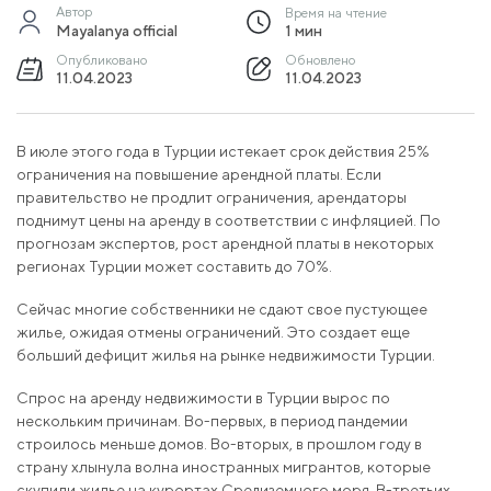
Автор
Время на чтение
Mayalanya official
1 мин
Опубликовано
Обновлено
11.04.2023
11.04.2023
В июле этого года в Турции истекает срок действия 25%
ограничения на повышение арендной платы. Если
правительство не продлит ограничения, арендаторы
поднимут цены на аренду в соответствии с инфляцией. По
прогнозам экспертов, рост арендной платы в некоторых
регионах Турции может составить до 70%.
Сейчас многие собственники не сдают свое пустующее
жилье, ожидая отмены ограничений. Это создает еще
больший дефицит жилья на рынке недвижимости Турции.
Спрос на аренду недвижимости в Турции вырос по
нескольким причинам. Во-первых, в период пандемии
строилось меньше домов. Во-вторых, в прошлом году в
страну хлынула волна иностранных мигрантов, которые
скупили жилье на курортах Средиземного моря. В-третьих,