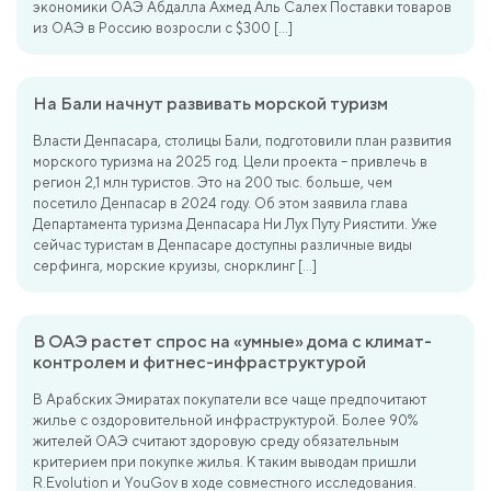
экономики ОАЭ Абдалла Ахмед Аль Салех Поставки товаров
из ОАЭ в Россию возросли с $300 […]
На Бали начнут развивать морской туризм
Власти Денпасара, столицы Бали, подготовили план развития
морского туризма на 2025 год. Цели проекта – привлечь в
регион 2,1 млн туристов. Это на 200 тыс. больше, чем
посетило Денпасар в 2024 году. Об этом заявила глава
Департамента туризма Денпасара Ни Лух Путу Риястити. Уже
сейчас туристам в Денпасаре доступны различные виды
серфинга, морские круизы, снорклинг […]
В ОАЭ растет спрос на «умные» дома с климат-
контролем и фитнес-инфраструктурой
В Арабских Эмиратах покупатели все чаще предпочитают
жилье с оздоровительной инфраструктурой. Более 90%
жителей ОАЭ считают здоровую среду обязательным
критерием при покупке жилья. К таким выводам пришли
R.Evolution и YouGov в ходе совместного исследования.