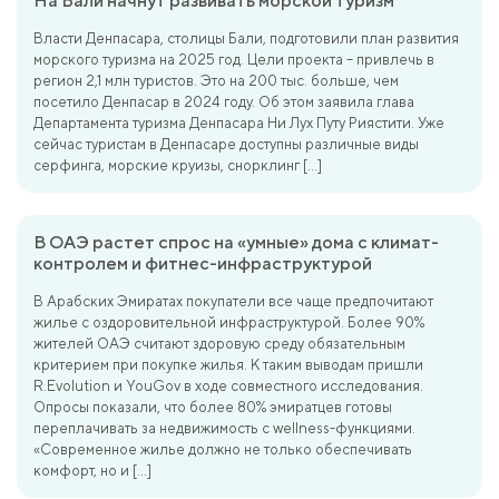
На Бали начнут развивать морской туризм
Власти Денпасара, столицы Бали, подготовили план развития
морского туризма на 2025 год. Цели проекта – привлечь в
регион 2,1 млн туристов. Это на 200 тыс. больше, чем
посетило Денпасар в 2024 году. Об этом заявила глава
Департамента туризма Денпасара Ни Лух Путу Риястити. Уже
сейчас туристам в Денпасаре доступны различные виды
серфинга, морские круизы, снорклинг […]
В ОАЭ растет спрос на «умные» дома с климат-
контролем и фитнес-инфраструктурой
В Арабских Эмиратах покупатели все чаще предпочитают
жилье с оздоровительной инфраструктурой. Более 90%
жителей ОАЭ считают здоровую среду обязательным
критерием при покупке жилья. К таким выводам пришли
R.Evolution и YouGov в ходе совместного исследования.
Опросы показали, что более 80% эмиратцев готовы
переплачивать за недвижимость с wellness-функциями.
«Современное жилье должно не только обеспечивать
комфорт, но и […]