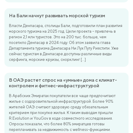
На Бали начнут развивать морской туризм
Власти Денпасара, столицы Бали, подготовили план развития
морского туризма на 2025 год. Цели проекта – привлечь в
регион 2,1 млн туристов. Это на 200 тыс. больше, чем
посетило Денпасар в 2024 году. Об этом заявила глава
Департамента туризма Денпасара Ни Лух Путу Риястити. Уже
сейчас туристам в Денпасаре доступны различные виды
серфинга, морские круизы, снорклинг […]
В ОАЭ растет спрос на «умные» дома с климат-
контролем и фитнес-инфраструктурой
В Арабских Эмиратах покупатели все чаще предпочитают
жилье с оздоровительной инфраструктурой. Более 90%
жителей ОАЭ считают здоровую среду обязательным
критерием при покупке жилья. К таким выводам пришли
R.Evolution и YouGov в ходе совместного исследования.
Опросы показали, что более 80% эмиратцев готовы
переплачивать за недвижимость с wellness-функциями.