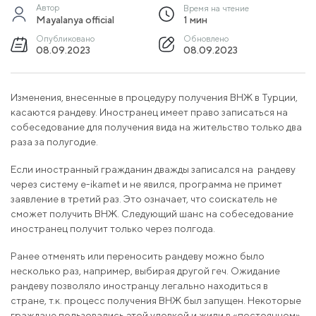
Автор
Время на чтение
Mayalanya official
1 мин
Опубликовано
Обновлено
08.09.2023
08.09.2023
Изменения, внесенные в процедуру получения ВНЖ в Турции,
касаются рандеву. Иностранец имеет право записаться на
собеседование для получения вида на жительство только два
раза за полугодие.
Если иностранный гражданин дважды записался на рандеву
через систему e-ikamet и не явился, программа не примет
заявление в третий раз. Это означает, что соискатель не
сможет получить ВНЖ. Следующий шанс на собеседование
иностранец получит только через полгода.
Ранее отменять или переносить рандеву можно было
несколько раз, например, выбирая другой геч. Ожидание
рандеву позволяло иностранцу легально находиться в
стране, т.к. процесс получения ВНЖ был запущен. Некоторые
граждане пользовались этой уловкой и жили в «постоянном»