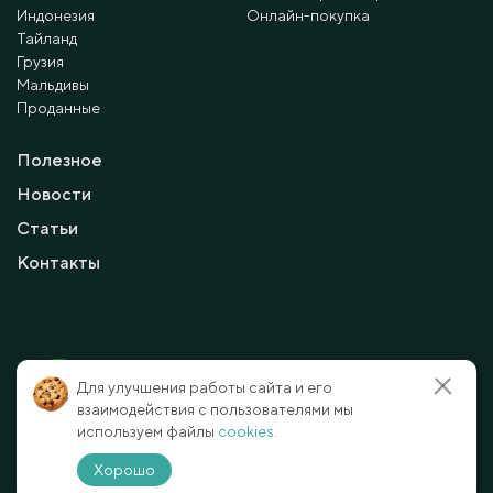
Индонезия
Онлайн-покупка
Тайланд
Грузия
Мальдивы
Проданные
Полезное
Новости
Статьи
Контакты
© 2010 - 2026 Мayalanya LTD.
Для улучшения работы сайта и его
официальный сайт.
Все права защищены.
взаимодействия с пользователями мы
используем файлы
cookies.
Условия и политика конфиденциальности
Отказ от ответственности
Хорошо
Способы оплаты
Карта сайта