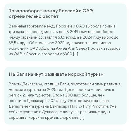
Товарооборот между Россией и ОАЭ
стремительно растет
Взаимная торговля между Россией и ОАЭ выросла почти в
три раза за последние пять лет. В 2019 году товарооборот
между странами составлял $3,5 млрд, а в 2024 году вырос до
$9,5 млрд. Об этом в мае 2025 года заявил замминистра
экономики ОАЭ Абдалла Ахмед Аль Салех Поставки товаров
из ОАЭ в Россию возросли с $300 […]
На Бали начнут развивать морской туризм
Власти Денпасара, столицы Бали, подготовили план развития
морского туризма на 2025 год. Цели проекта – привлечь в
регион 2,1 млн туристов. Это на 200 тыс. больше, чем
посетило Денпасар в 2024 году. Об этом заявила глава
Департамента туризма Денпасара Ни Лух Путу Риястити. Уже
сейчас туристам в Денпасаре доступны различные виды
серфинга, морские круизы, снорклинг […]