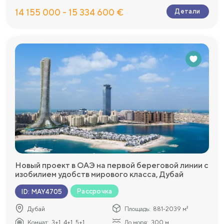
14 155 000 - 15 334 600 €
Детали
Новый проект в ОАЭ на первой береговой линии с
изобилием удобств мирового класса, Дубай
Рассрочка
ID
:
MAY4705
Дубай
Площадь:
881-2039 м²
Комнат:
3+1, 4+1, 5+1
До моря:
300 м