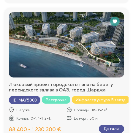
Люксовый проект городского типа на берегу
персидского залива в ОАЭ, город Шарджа
Рассрочка
Инфраструктура 5 звезд
ID
:
MAY5003
Шарджа
Площадь:
38-352 м²
Комнат:
0+1, 1+1, 2+1...
До моря:
50 м
88 400 - 1 230 300 €
Детали