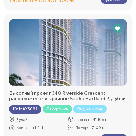
1 967 600 - 176 937 300 €
Высотный проект 340 Riverside Crescent
расположенный в районе Sobha Hartland 2, Дубай
Рассрочка
Вид на море
ID
:
MAY5087
Дубай
Площадь:
41-106 м²
Комнат:
1+1, 2+1
До моря:
7400 м