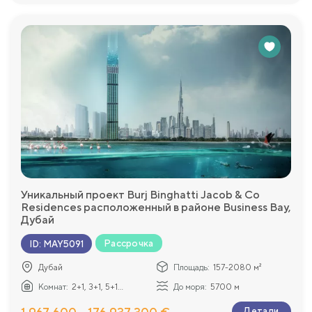
Уникальный проект Burj Binghatti Jacob & Co
Residences расположенный в районе Business Bay,
Дубай
Рассрочка
ID
:
MAY5091
Дубай
Площадь:
157-2080 м²
Комнат:
2+1, 3+1, 5+1...
До моря:
5700 м
Детали