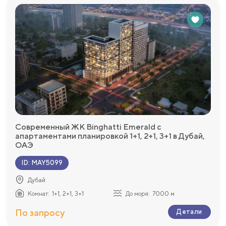
Современный ЖК Binghatti Emerald с
апартаментами планировкой 1+1, 2+1, 3+1 в Дубай,
ОАЭ
ID
:
MAY5099
Дубай
Комнат:
1+1, 2+1, 3+1
До моря:
7000 м
По запросу
Детали