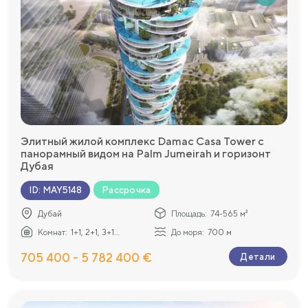
Элитный жилой комплекс Damac Casa Tower с
панорамный видом на Palm Jumeirah и горизонт
Дубая
Рассрочка
ID
:
MAY5148
Дубай
Площадь:
74-565 м²
Комнат:
1+1, 2+1, 3+1...
До моря:
700 м
705 400 - 5 782 400 €
Детали