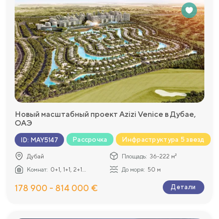
Новый масштабный проект Azizi Venice в Дубае,
ОАЭ
Рассрочка
Инфраструктура 5 звезд
ID
:
MAY5147
Дубай
Площадь:
36-222 м²
Комнат:
0+1, 1+1, 2+1...
До моря:
50 м
178 900 - 814 000 €
Детали