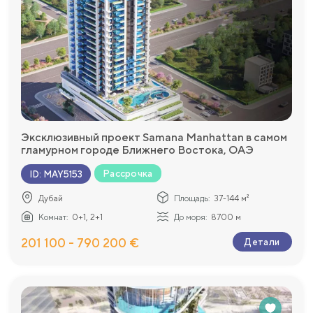
Эксклюзивный проект Samana Manhattan в самом
гламурном городе Ближнего Востока, ОАЭ
Рассрочка
ID
:
MAY5153
Дубай
Площадь:
37-144 м²
Комнат:
0+1, 2+1
До моря:
8700 м
201 100 - 790 200 €
Детали