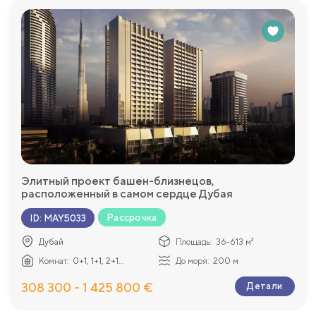
Элитный проект башен-близнецов,
расположенный в самом сердце Дубая
Рассрочка
ID
:
MAY5033
Дубай
Площадь:
36-613 м²
Комнат:
0+1, 1+1, 2+1...
До моря:
200 м
308 300 - 1 425 800 €
Детали