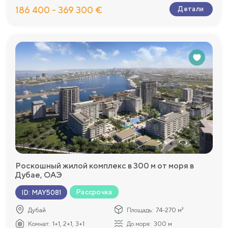
186 400 - 369 300 €
Детали
Роскошный жилой комплекс в 300 м от моря в
Дубае, ОАЭ
Рассрочка
ID
:
MAY5081
Дубай
Площадь:
74-270 м²
Комнат:
1+1, 2+1, 3+1
До моря:
300 м