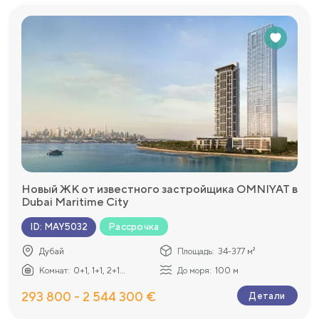
Новый ЖК от известного застройщика OMNIYAT в
Dubai Maritime City
Рассрочка
ID
:
MAY5032
Дубай
Площадь:
34-377 м²
Комнат:
0+1, 1+1, 2+1...
До моря:
100 м
293 800 - 2 544 300 €
Детали