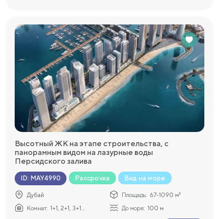
Высотный ЖК на этапе строительства, с
панорамным видом на лазурные воды
Персидского залива
Рассрочка
Вид на море
ID
:
MAY4990
Дубай
Площадь:
67-1090 м²
Комнат:
1+1, 2+1, 3+1...
До моря:
100 м