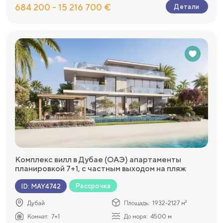
684 200 - 15 216 700 €
Детали
Комплекс вилл в Дубае (ОАЭ) апартаменты
планировкой 7+1, с частным выходом на пляж
Рассрочка
ID
:
MAY4742
Дубай
Площадь:
1932-2127 м²
Комнат:
7+1
До моря:
4500 м