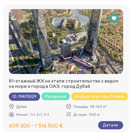
81-этажный ЖК на этапе строительства с видом
на море и город в ОАЭ, город Дубай
Рассрочка
Инфраструктура 5 звезд
ID
:
MAY5029
Дубай
Площадь:
58-160 м²
Комнат:
1+1, 2+1, 3+1
До моря:
500 м
609 300 - 1 516 500 €
Детали