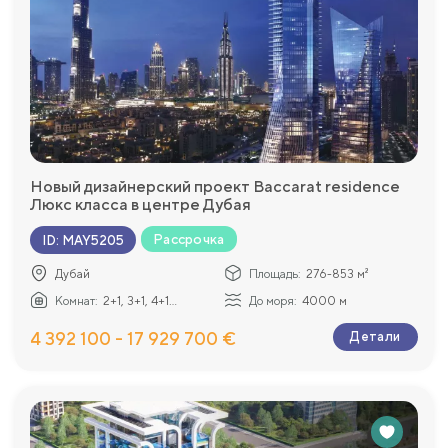
Новый дизайнерский проект Baccarat residence
Люкс класса в центре Дубая
Рассрочка
ID
:
MAY5205
Дубай
Площадь:
276-853 м²
Комнат:
2+1, 3+1, 4+1...
До моря:
4000 м
4 392 100 - 17 929 700 €
Детали