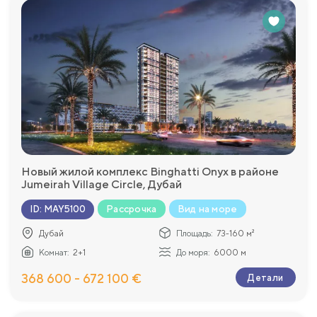
Новый жилой комплекс Binghatti Onyx в районе
Jumeirah Village Circle, Дубай
Рассрочка
Вид на море
ID
:
MAY5100
Дубай
Площадь:
73-160 м²
Комнат:
2+1
До моря:
6000 м
368 600 - 672 100 €
Детали