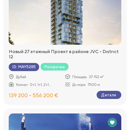
Новый 27 этажный Проект в районе JVC - Dıstrıct
12
Рассрочка
ID
:
MAY5285
Дубай
Площадь:
37-152 м²
Комнат:
0+1, 1+1, 2+1...
До моря:
7500 м
139 200 - 556 200 €
Детали