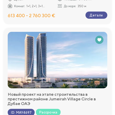
Комнат:
1+1, 2+1, 3+1...
До моря:
350 м
613 400 - 2 760 300 €
Детали
Новый проект на этапе строительства в
престижном районе Jumeirah Village Circle в
Дубае ОАЭ
Рассрочка
ID
:
MAY4697