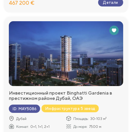
467 200 €
Детали
Инвестиционный проект Binghatti Gardenia в
престижном районе Дубай, ОАЭ
Инфраструктура 5 звезд
ID
:
MAY5086
Дубай
Площадь:
30-103 м²
Комнат:
0+1, 1+1, 2+1
До моря:
7500 м