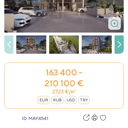
163 400 -
210 100 €
2723 €/м²
EUR
RUB
USD
TRY
ID:
MAY4541