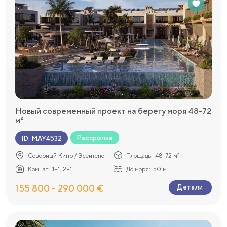
Новый современный проект на берегу моря 48-72
м²
Рассрочка
ID
:
MAY4532
Северный Кипр / Эсентепе
Площадь:
48-72 м²
Комнат:
1+1, 2+1
До моря:
50 м
155 800 - 290 000 €
Детали