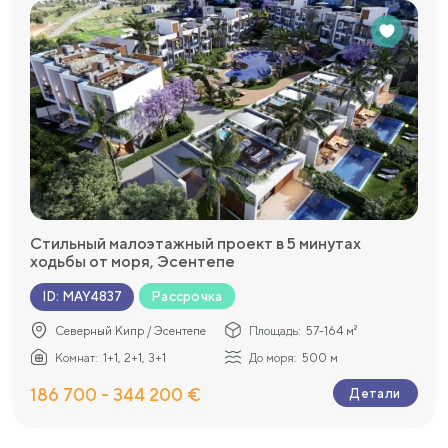
Стильный малоэтажный проект в 5 минутах
ходьбы от моря, Эсентепе
Рассрочка
ID
:
MAY4837
Северный Кипр / Эсентепе
Площадь:
57-164 м²
Комнат:
1+1, 2+1, 3+1
До моря:
500 м
186 700 - 344 200 €
Детали