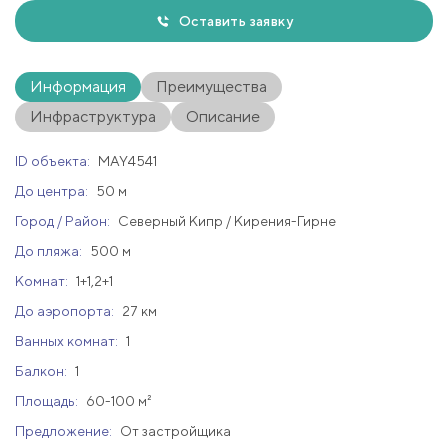
Оставить заявку
Информация
Преимущества
Инфраструктура
Описание
ID объекта:
MAY4541
До центра:
50 м
Город / Район:
Северный Кипр / Кирения-Гирне
До пляжа:
500 м
Комнат:
1+1,2+1
До аэропорта:
27 км
Ванных комнат:
1
Балкон:
1
Площадь:
60-100 м²
Предложение:
От застройщика