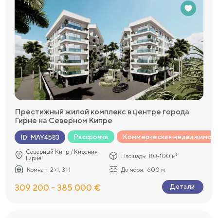
Престижный жилой комплекс в центре города
Гирне на Северном Кипре
Рассрочка
Коммерческая недвижимос
ID
:
MAY4583
Северный Кипр / Кирения-
Площадь:
80-100 м²
Гирне
Комнат:
2+1, 3+1
До моря:
600 м
309 200 - 385 000 €
Детали