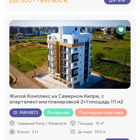
230 500 - 1 895 800 €
Детали
Жилой Комплекс на Северном Кипре, с
апартаментами планировкой 2+1 площадь 111 м2
Рассрочка
Последняя квартира
ID
:
MAY4873
Северный Кипр / Фамагуста
Площадь:
111 м²
Комнат:
2+1
До моря:
300 м