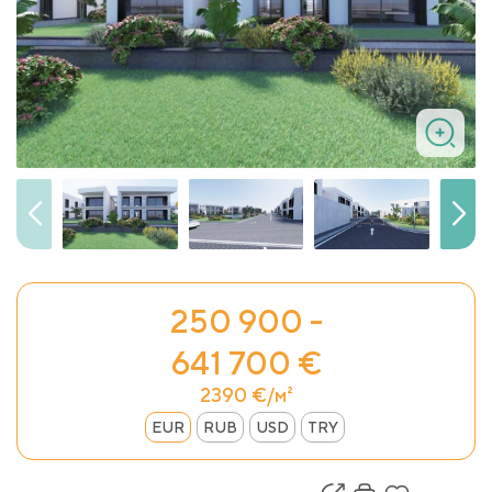
250 900 -
641 700 €
2390 €/м²
EUR
RUB
USD
TRY