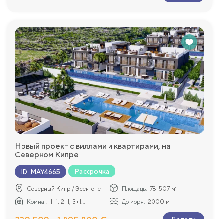
Новый проект с виллами и квартирами, на
Северном Кипре
Рассрочка
ID
:
MAY4665
Северный Кипр / Эсентепе
Площадь:
78-507 м²
Комнат:
1+1, 2+1, 3+1...
До моря:
2000 м