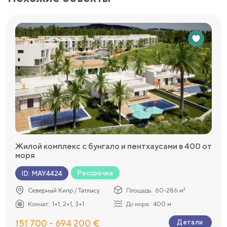
Жилой комплекс с бунгало и пентхаусами в 400 от
моря
Рассрочка
ID
:
MAY4424
Северный Кипр / Татлысу
Площадь:
60-286 м²
Комнат:
1+1, 2+1, 3+1
До моря:
400 м
151 700 - 694 200 €
Детали