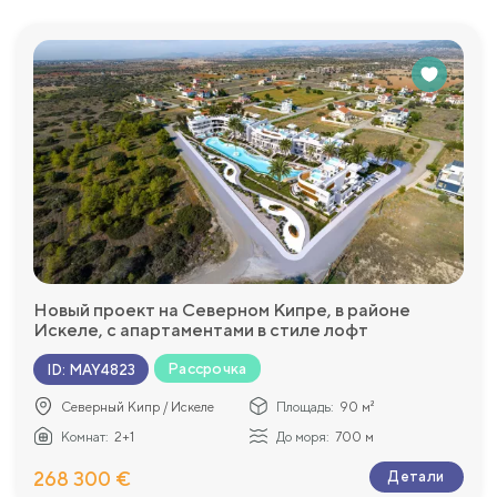
Новый проект на Северном Кипре, в районе
Искеле, с апартаментами в стиле лофт
Рассрочка
ID
:
MAY4823
Северный Кипр / Искеле
Площадь:
90 м²
Комнат:
2+1
До моря:
700 м
268 300 €
Детали