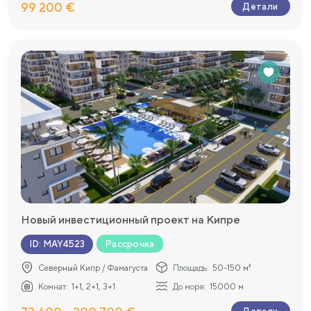
99 200 €
Детали
Новый инвестиционный проект на Кипре
Рассрочка
ID
:
MAY4523
Северный Кипр / Фамагуста
Площадь:
50-150 м²
Комнат:
1+1, 2+1, 3+1
До моря:
15000 м