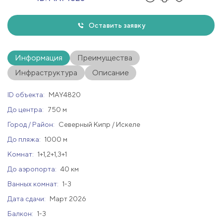
Оставить заявку
Информация
Преимущества
Инфраструктура
Описание
ID объекта:
MAY4820
До центра:
750 м
Город / Район:
Северный Кипр / Искеле
До пляжа:
1000 м
Комнат:
1+1,2+1,3+1
До аэропорта:
40 км
Ванных комнат:
1-3
Дата сдачи:
Март 2026
Балкон:
1-3