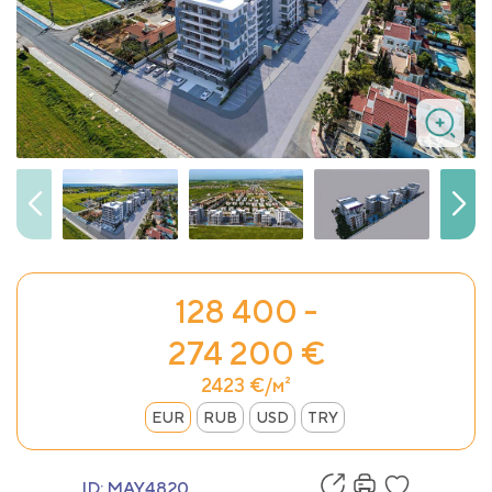
128 400 -
274 200 €
2423 €/м²
EUR
RUB
USD
TRY
ID:
MAY4820