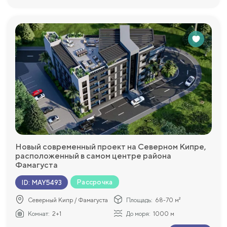
Новый современный проект на Северном Кипре,
расположенный в самом центре района
Фамагуста
Рассрочка
ID
:
MAY5493
Северный Кипр / Фамагуста
Площадь:
68-70 м²
Комнат:
2+1
До моря:
1000 м