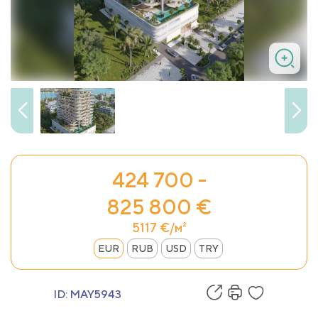
424 700 -
825 800 €
5117 €/м²
EUR
RUB
USD
TRY
ID:
MAY5943