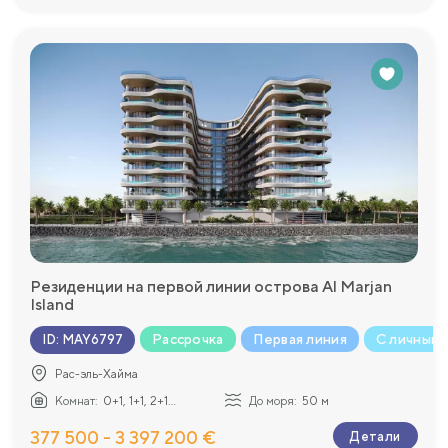
Резиденции на первой линии острова Al Marjan
Island
Рассрочка
Первая линия
С личным 
ID
:
MAY6797
Рас-эль-Хайма
Комнат:
0+1, 1+1, 2+1...
До моря:
50 м
377 500 - 3 397 200 €
Детали