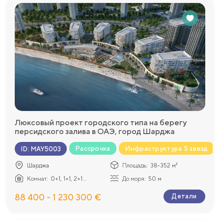
Люксовый проект городского типа на берегу
персидского залива в ОАЭ, город Шарджа
Рассрочка
Инфраструктура 5 звезд
ID
:
MAY5003
Шарджа
Площадь:
38-352 м²
Комнат:
0+1, 1+1, 2+1...
До моря:
50 м
88 400 - 1 230 300 €
Детали