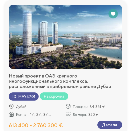
Новый проект в ОАЭ крупного
многофункционального комплекса,
расположенный в прибрежном районе Дубая
Рассрочка
ID
:
MAY4701
Дубай
Площадь:
84-361 м²
Комнат:
1+1, 2+1, 3+1...
До моря:
350 м
613 400 - 2 760 300 €
Детали