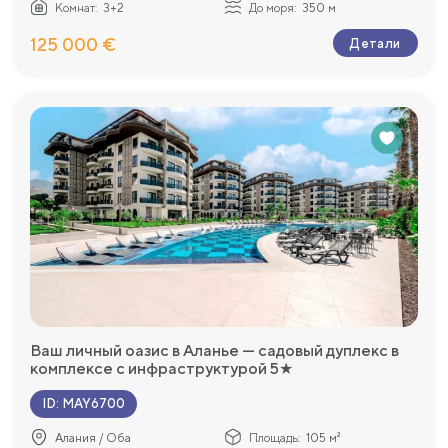
Комнат:
3+2
До моря:
350 м
125 000 €
Детали
Ваш личный оазис в Аланье — садовый дуплекс в
комплексе с инфраструктурой 5★
ID
:
MAY6700
Алания / Оба
Площадь:
105 м²