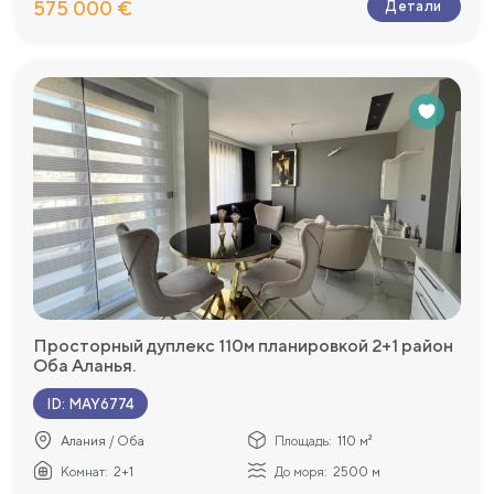
575 000 €
Детали
Просторный дуплекс 110м планировкой 2+1 район
Оба Аланья.
ID
:
MAY6774
Алания / Оба
Площадь:
110 м²
Комнат:
2+1
До моря:
2500 м