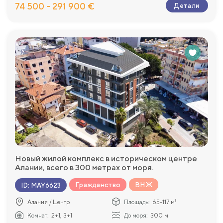
74 500 - 291 900 €
Детали
Новый жилой комплекс в историческом центре
Алании, всего в 300 метрах от моря.
Гражданство
ВНЖ
ID
:
MAY6623
Алания / Центр
Площадь:
65-117 м²
Комнат:
2+1, 3+1
До моря:
300 м