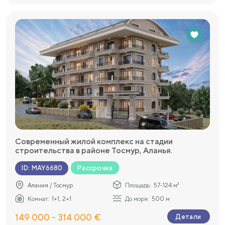
Современный жилой комплекс на стадии
строительства в районе Тосмур, Аланья.
Рассрочка
ID
:
MAY6680
Алания / Тосмур
Площадь:
57-124 м²
Комнат:
1+1, 2+1
До моря:
500 м
149 000 - 314 000 €
Детали