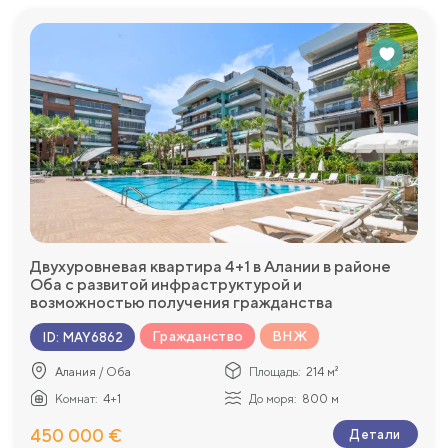
Двухуровневая квартира 4+1 в Алании в районе
Оба с развитой инфраструктурой и
возможностью получения гражданства
Гражданство
ВНЖ
ID
:
MAY6862
Алания / Оба
Площадь:
214 м²
Комнат:
4+1
До моря:
800 м
450 000 €
Детали