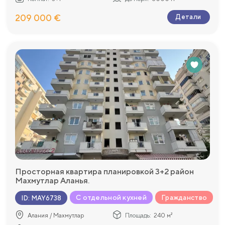
209 000 €
Детали
Просторная квартира планировкой 3+2 район
Махмутлар Аланья.
С отдельной кухней
Гражданство
ID
:
MAY6738
Алания / Махмутлар
Площадь:
240 м²