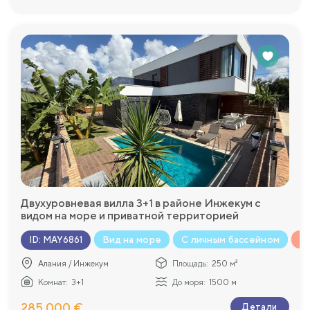
Двухуровневая вилла 3+1 в районе Инжекум с
видом на море и приватной территорией
Вид на море
С личным бассейном
К
ID
:
MAY6861
Алания / Инжекум
Площадь:
250 м²
Комнат:
3+1
До моря:
1500 м
285 000 €
Детали