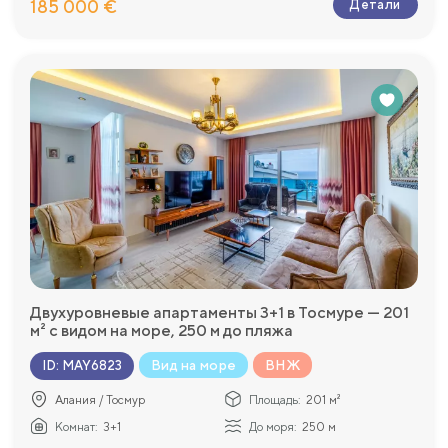
185 000 €
Детали
Двухуровневые апартаменты 3+1 в Тосмуре — 201
м² с видом на море, 250 м до пляжа
Вид на море
ВНЖ
ID
:
MAY6823
Алания / Тосмур
Площадь:
201 м²
Комнат:
3+1
До моря:
250 м