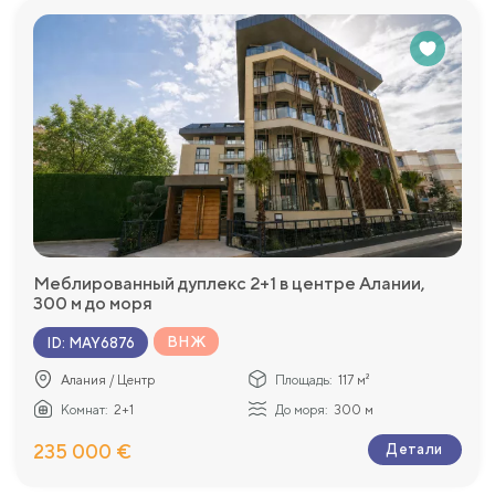
Меблированный дуплекс 2+1 в центре Алании,
300 м до моря
ВНЖ
ID
:
MAY6876
Алания / Центр
Площадь:
117 м²
Комнат:
2+1
До моря:
300 м
235 000 €
Детали