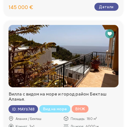
145 000 €
Детали
Вилла с видом на море и город район Бекташ
Аланья.
Вид на море
ВНЖ
ID
:
MAY6748
Алания / Бекташ
Площадь:
180 м²
Комнат:
3+1
До моря:
6000 м