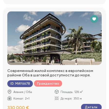
Современный жилой комплекс в европейском
районе Оба в шаговой доступности до моря.
Гражданство
ID
:
MAY6678
Алания / Оба
Площадь:
128 м²
Комнат:
2+1
До моря:
350 м
330 000 €
Детали