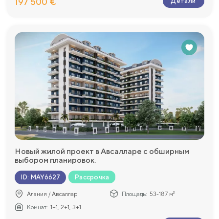
197 500 €
Детали
Новый жилой проект в Авсалларе с обширным
выбором планировок.
Рассрочка
ID
:
MAY6627
Алания / Авсаллар
Площадь:
53-187 м²
Комнат:
1+1, 2+1, 3+1...