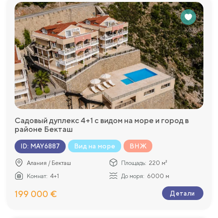
Садовый дуплекс 4+1 с видом на море и город в
районе Бекташ
Вид на море
ВНЖ
ID
:
MAY6887
Алания / Бекташ
Площадь:
220 м²
Комнат:
4+1
До моря:
6000 м
199 000 €
Детали