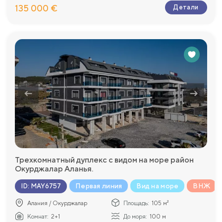
135 000 €
Детали
Трехкомнатный дуплекс с видом на море район
Окурджалар Аланья.
Первая линия
Вид на море
ВНЖ
ID
:
MAY6757
Алания / Окурджалар
Площадь:
105 м²
Комнат:
2+1
До моря:
100 м