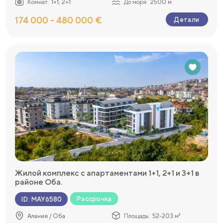
Комнат:
1+1, 2+1
До моря:
2500 м
174 000 - 480 000 €
Детали
Жилой комплекс с апартаментами 1+1, 2+1 и 3+1 в
районе Оба.
Рассрочка
ID
:
MAY6580
Алания / Оба
Площадь:
52-203 м²