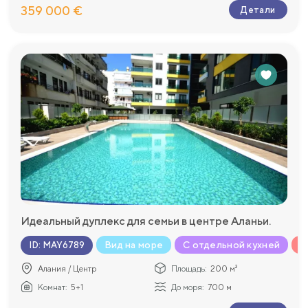
359 000 €
Детали
Идеальный дуплекс для семьи в центре Аланьи.
Вид на море
С отдельной кухней
Г
ID
:
MAY6789
Алания / Центр
Площадь:
200 м²
Комнат:
5+1
До моря:
700 м