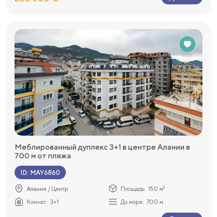
Меблированный дуплекс 3+1 в центре Алании в
700 м от пляжа
ID
:
MAY6860
Алания / Центр
Площадь:
150 м²
Комнат:
3+1
До моря:
700 м