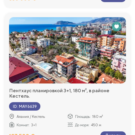
Пентхаус планировкой 3+1, 180 м², в районе
Кестель.
ID
:
MAY6639
Алания / Кестель
Площадь:
180 м²
Комнат:
3+1
До моря:
450 м