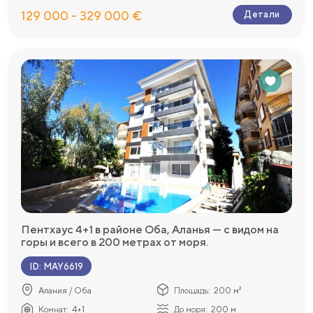
129 000 - 329 000 €
Детали
Пентхаус 4+1 в районе Оба, Аланья — с видом на
горы и всего в 200 метрах от моря.
ID
:
MAY6619
Алания / Оба
Площадь:
200 м²
Комнат:
4+1
До моря:
200 м