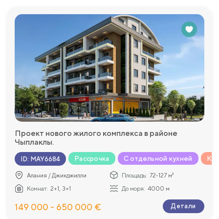
Проект нового жилого комплекса в районе
Чыплаклы.
Рассрочка
С отдельной кухней
Ком
ID
:
MAY6684
Алания / Джикджилли
Площадь:
72-127 м²
Комнат:
2+1, 3+1
До моря:
4000 м
149 000 - 650 000 €
Детали