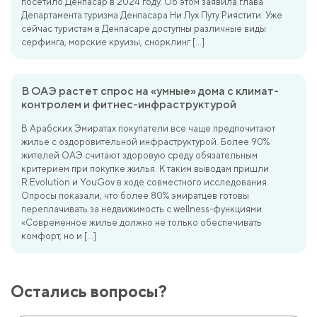
посетило Денпасар в 2024 году. Об этом заявила глава
Департамента туризма Денпасара Ни Лух Путу Риястити. Уже
сейчас туристам в Денпасаре доступны различные виды
серфинга, морские круизы, снорклинг […]
В ОАЭ растет спрос на «умные» дома с климат-
контролем и фитнес-инфраструктурой
В Арабских Эмиратах покупатели все чаще предпочитают
жилье с оздоровительной инфраструктурой. Более 90%
жителей ОАЭ считают здоровую среду обязательным
критерием при покупке жилья. К таким выводам пришли
R.Evolution и YouGov в ходе совместного исследования.
Опросы показали, что более 80% эмиратцев готовы
переплачивать за недвижимость с wellness-функциями.
«Современное жилье должно не только обеспечивать
комфорт, но и […]
Остались вопросы?