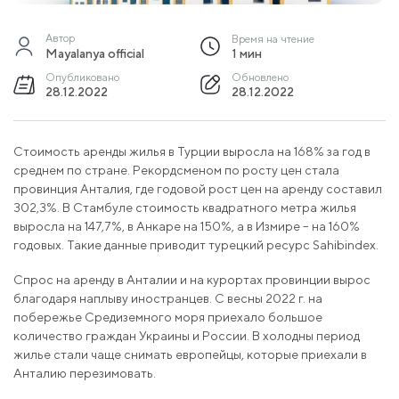
Автор
Время на чтение
Mayalanya official
1 мин
Опубликовано
Обновлено
28.12.2022
28.12.2022
Стоимость аренды жилья в Турции выросла на 168% за год в
среднем по стране. Рекордсменом по росту цен стала
провинция Анталия, где годовой рост цен на аренду составил
302,3%. В Стамбуле стоимость квадратного метра жилья
выросла на 147,7%, в Анкаре на 150%, а в Измире – на 160%
годовых. Такие данные приводит турецкий ресурс Sahibindex.
Спрос на аренду в Анталии и на курортах провинции вырос
благодаря наплыву иностранцев. С весны 2022 г. на
побережье Средиземного моря приехало большое
количество граждан Украины и России. В холодны период
жилье стали чаще снимать европейцы, которые приехали в
Анталию перезимовать.