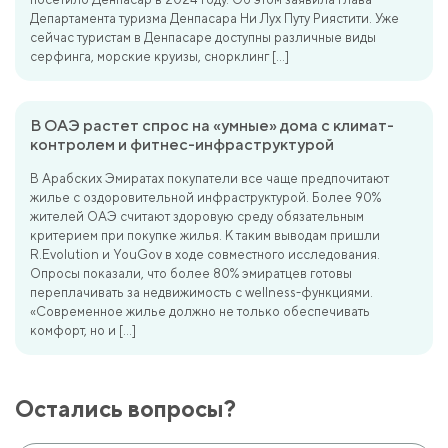
Департамента туризма Денпасара Ни Лух Путу Риястити. Уже
сейчас туристам в Денпасаре доступны различные виды
серфинга, морские круизы, снорклинг […]
В ОАЭ растет спрос на «умные» дома с климат-
контролем и фитнес-инфраструктурой
В Арабских Эмиратах покупатели все чаще предпочитают
жилье с оздоровительной инфраструктурой. Более 90%
жителей ОАЭ считают здоровую среду обязательным
критерием при покупке жилья. К таким выводам пришли
R.Evolution и YouGov в ходе совместного исследования.
Опросы показали, что более 80% эмиратцев готовы
переплачивать за недвижимость с wellness-функциями.
«Современное жилье должно не только обеспечивать
комфорт, но и […]
Остались вопросы?