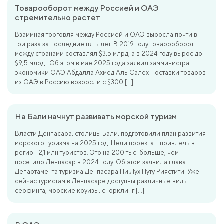
Товарооборот между Россией и ОАЭ
стремительно растет
Взаимная торговля между Россией и ОАЭ выросла почти в
три раза за последние пять лет. В 2019 году товарооборот
между странами составлял $3,5 млрд, а в 2024 году вырос до
$9,5 млрд. Об этом в мае 2025 года заявил замминистра
экономики ОАЭ Абдалла Ахмед Аль Салех Поставки товаров
из ОАЭ в Россию возросли с $300 […]
На Бали начнут развивать морской туризм
Власти Денпасара, столицы Бали, подготовили план развития
морского туризма на 2025 год. Цели проекта – привлечь в
регион 2,1 млн туристов. Это на 200 тыс. больше, чем
посетило Денпасар в 2024 году. Об этом заявила глава
Департамента туризма Денпасара Ни Лух Путу Риястити. Уже
сейчас туристам в Денпасаре доступны различные виды
серфинга, морские круизы, снорклинг […]