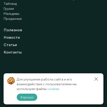
Тайланд
Грузия
Мальдивы
Проданные
Полезное
Новости
Статьи
Контакты
© 2010 - 2026 Мayalanya LTD.
Для улучшения работы сайта и его
официальный сайт.
Все права защищены.
взаимодействия с пользователями мы
используем файлы
cookies.
Условия и политика конфиденциальности
Отказ от ответственности
Хорошо
Способы оплаты
Карта сайта