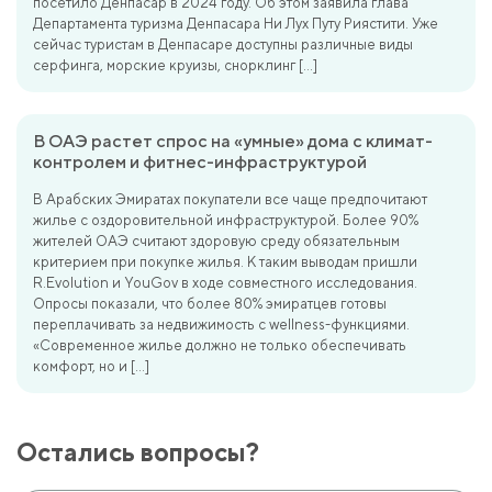
посетило Денпасар в 2024 году. Об этом заявила глава
Департамента туризма Денпасара Ни Лух Путу Риястити. Уже
сейчас туристам в Денпасаре доступны различные виды
серфинга, морские круизы, снорклинг […]
В ОАЭ растет спрос на «умные» дома с климат-
контролем и фитнес-инфраструктурой
В Арабских Эмиратах покупатели все чаще предпочитают
жилье с оздоровительной инфраструктурой. Более 90%
жителей ОАЭ считают здоровую среду обязательным
критерием при покупке жилья. К таким выводам пришли
R.Evolution и YouGov в ходе совместного исследования.
Опросы показали, что более 80% эмиратцев готовы
переплачивать за недвижимость с wellness-функциями.
«Современное жилье должно не только обеспечивать
комфорт, но и […]
Остались вопросы?