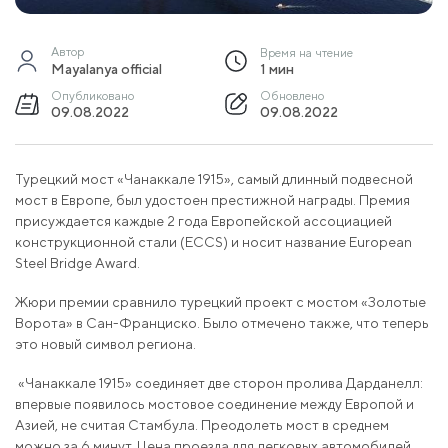
Автор
Время на чтение
Mayalanya official
1 мин
Опубликовано
Обновлено
09.08.2022
09.08.2022
Турецкий мост «Чанаккале 1915», самый длинный подвесной
мост в Европе, был удостоен престижной награды. Премия
присуждается каждые 2 года Европейской ассоциацией
конструкционной стали (ECCS) и носит название European
Steel Bridge Award.
Жюри премии сравнило турецкий проект с мостом «Золотые
Ворота» в Сан-Франциско. Было отмечено также, что теперь
это новый символ региона.
«Чанаккале 1915» соединяет две сторон пролива Дарданелл:
впервые появилось мостовое соединение между Европой и
Азией, не считая Стамбула. Преодолеть мост в среднем
можно за 6 минут. Цена проезда для легковых автомобилей