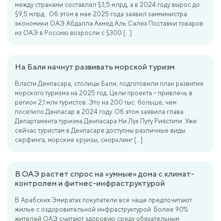
между странами составлял $3,5 млрд, а в 2024 году вырос до
$9,5 млрд. Об этом в мае 2025 года заявил замминистра
экономики ОАЭ Абдалла Ахмед Аль Салех Поставки товаров
из ОАЭ в Россию возросли с $300 […]
На Бали начнут развивать морской туризм
Власти Денпасара, столицы Бали, подготовили план развития
морского туризма на 2025 год. Цели проекта – привлечь в
регион 2,1 млн туристов. Это на 200 тыс. больше, чем
посетило Денпасар в 2024 году. Об этом заявила глава
Департамента туризма Денпасара Ни Лух Путу Риястити. Уже
сейчас туристам в Денпасаре доступны различные виды
серфинга, морские круизы, снорклинг […]
В ОАЭ растет спрос на «умные» дома с климат-
контролем и фитнес-инфраструктурой
В Арабских Эмиратах покупатели все чаще предпочитают
жилье с оздоровительной инфраструктурой. Более 90%
жителей ОАЭ считают здоровую среду обязательным