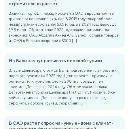
стремительно растет
Взаимная торговля между Россией и ОАЭ выросла почти в
три раза за последние пять лет. В 2019 году товарооборот
между странами составлял $3,5 млрд, а в 2024 году вырос до
$9,5 млрд. Об этом в мае 2025 года заявил замминистра
экономики ОАЭ Абдалла Ахмед Аль Салех Поставки товаров
из ОАЭ в Россию возросли с $300 […]
На Бали начнут развивать морской туризм
Власти Денпасара, столицы Бали, подготовили план развития
морского туризма на 2025 год. Цели проекта – привлечь в
регион 2,1 млн туристов. Это на 200 тыс. больше, чем
посетило Денпасар в 2024 году. Об этом заявила глава
Департамента туризма Денпасара Ни Лух Путу Риястити. Уже
сейчас туристам в Денпасаре доступны различные виды
серфинга, морские круизы, снорклинг […]
В ОАЭ растет спрос на «умные» дома с климат-
контролем и фитнес-инфраструктурой