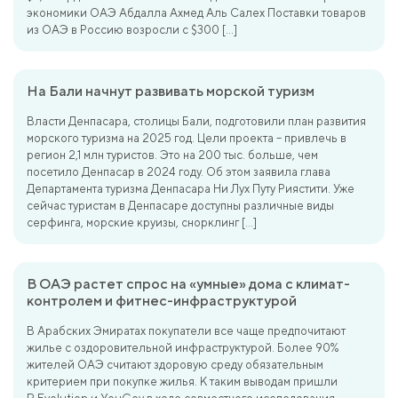
экономики ОАЭ Абдалла Ахмед Аль Салех Поставки товаров
из ОАЭ в Россию возросли с $300 […]
На Бали начнут развивать морской туризм
Власти Денпасара, столицы Бали, подготовили план развития
морского туризма на 2025 год. Цели проекта – привлечь в
регион 2,1 млн туристов. Это на 200 тыс. больше, чем
посетило Денпасар в 2024 году. Об этом заявила глава
Департамента туризма Денпасара Ни Лух Путу Риястити. Уже
сейчас туристам в Денпасаре доступны различные виды
серфинга, морские круизы, снорклинг […]
В ОАЭ растет спрос на «умные» дома с климат-
контролем и фитнес-инфраструктурой
В Арабских Эмиратах покупатели все чаще предпочитают
жилье с оздоровительной инфраструктурой. Более 90%
жителей ОАЭ считают здоровую среду обязательным
критерием при покупке жилья. К таким выводам пришли