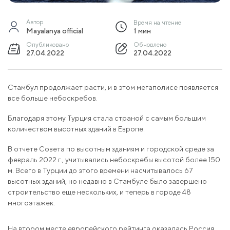
Автор
Время на чтение
Mayalanya official
1 мин
Опубликовано
Обновлено
27.04.2022
27.04.2022
Стамбул продолжает расти, и в этом мегаполисе появляется
все больше небоскребов.
Благодаря этому Турция стала страной с самым большим
количеством высотных зданий в Европе.
В отчете Совета по высотным зданиям и городской среде за
февраль 2022 г., учитывались небоскребы высотой более 150
м. Всего в Турции до этого времени насчитывалось 67
высотных зданий, но недавно в Стамбуле было завершено
строительство еще нескольких, и теперь в городе 48
многоэтажек.
На втором месте европейского рейтинга оказалась Россия,