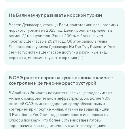
На Бали начнут развивать морской туризм
Власти Денпасара, столицы Бали, подготовили план развития
морского туризма на 2025 год. Цели проекта – привлечь в
регион 2,1 млн туристов. Это на 200 тыс. больше, чем
посетило Денпасар в 2024 году. Об этом заявила глава
Департамента туризма Денпасара Ни Лух Путу Риястити. Уже
сейчас туристам в Денпасаре доступны различные виды
серфинга, морские круизы, снорклинг […]
В ОАЭ растет спрос на «умные» дома с климат-
контролем и фитнес-инфраструктурой
В Арабских Эмиратах покупатели все чаще предпочитают
жилье с оздоровительной инфраструктурой. Более 90%
жителей ОАЭ считают здоровую среду обязательным
критерием при покупке жилья. К таким выводам пришли
R.Evolution и YouGov в ходе совместного исследования.
Опросы показали, что более 80% эмиратцев готовы
переплачивать за недвижимость с wellness-функциями.