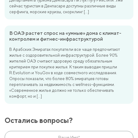
Департамента туризма Денпасара Ни Лух Путу Риястити. Уже
сейчас туристам в Денпасаре доступны различные виды
серфинга, морские круизы, снорклинг […]
В ОАЭ растет спрос на «умные» дома с климат-
контролем и фитнес-инфраструктурой
В Арабских Эмиратах покупатели все чаще предпочитают
жилье с оздоровительной инфраструктурой. Более 90%
жителей ОАЭ считают здоровую среду обязательным
критерием при покупке жилья. К таким выводам пришли
R.Evolution и YouGov в ходе совместного исследования.
Опросы показали, что более 80% эмиратцев готовы
переплачивать за недвижимость с wellness-функциями.
«Современное жилье должно не только обеспечивать
комфорт, но и […]
Остались вопросы?