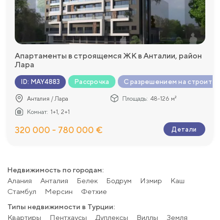
Апартаменты в строящемся ЖК в Анталии, район
Лара
Рассрочка
С разрешением на строите
ID
:
MAY4883
Анталия / Лара
Площадь:
48-126 м²
Комнат:
1+1, 2+1
320 000 - 780 000 €
Детали
Недвижимость по городам:
Алания
Анталия
Белек
Бодрум
Измир
Каш
Стамбул
Мерсин
Фетхие
Типы недвижимости в Турции:
Квартиры
Пентхаусы
Дуплексы
Виллы
Земля