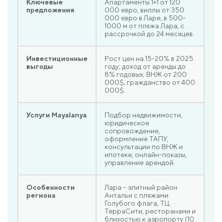
Ключевые
Апартаменты 1+1 от 120
предложения
000 евро, виллы от 350
000 евро в Ларе, в 500-
1000 м от пляжа Лара, с
рассрочкой до 24 месяцев.
Инвестиционные
Рост цен на 15-20% в 2025
выгоды
году; доход от аренды до
8% годовых; ВНЖ от 200
000$, гражданство от 400
000$.
Услуги Mayalanya
Подбор недвижимости,
юридическое
сопровождение,
оформление ТАПУ,
консультации по ВНЖ и
ипотеке, онлайн-показы,
управление арендой.
Особенности
Лара – элитный район
региона
Антальи с пляжами
Голубого флага, ТЦ
ТерраСити, ресторанами и
близостью к аэропорту (10