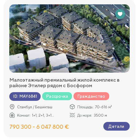
Малоэтажный премиальный жилой комплекс в
районе Этилер рядом с Босфором
Рассрочка
Гражданство
ID
:
MAY6841
Стамбул / Бешикташ
Площадь:
70-616 м²
Комнат:
1+1, 2+1, 3+1...
До моря:
3500 м
790 300 - 6 047 800 €
Детали