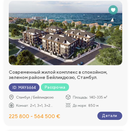
Современный жилой комплекс в спокойном,
зеленом районе Бейликдюзю, Стамбул.
Рассрочка
ID
:
MAY6664
Стамбул / Бейликдюзю
Площадь:
140-335 м²
Комнат:
2+1, 3+1, 3+2...
До моря:
850 м
225 800 - 564 500 €
Детали