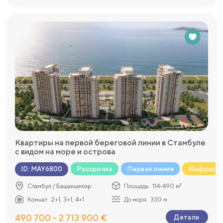
Квартиры на первой береговой линии в Стамбуле
с видом на море и острова
Рассрочка
Первая линия
Инфрастру
ID
:
MAY6800
Стамбул / Башакшехир
Площадь:
114-490 м²
Комнат:
2+1, 3+1, 4+1
До моря:
330 м
490 700 - 2 713 900 €
Детали