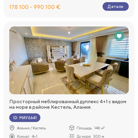
178 100 - 990 100 €
Детали
Просторный меблированный дуплекс 4+1 с видом
на море в районе Кестель, Алания.
ID
:
MAY6641
Алания / Кестель
Площадь:
148 м²
Комнат:
4+1
До моря:
300 м