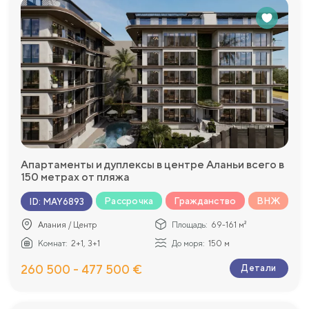
Апартаменты и дуплексы в центре Аланьи всего в
150 метрах от пляжа
Рассрочка
Гражданство
ВНЖ
ID
:
MAY6893
Алания / Центр
Площадь:
69-161 м²
Комнат:
2+1, 3+1
До моря:
150 м
260 500 - 477 500 €
Детали