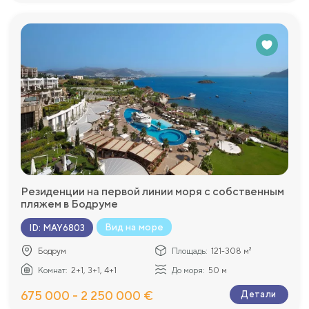
Резиденции на первой линии моря с собственным
пляжем в Бодруме
Вид на море
ID
:
MAY6803
Бодрум
Площадь:
121-308 м²
Комнат:
2+1, 3+1, 4+1
До моря:
50 м
675 000 - 2 250 000 €
Детали