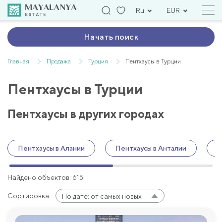
Ru
EUR
Начать поиск
Главная
Продажа
Турция
Пентхаусы в Турции
Пентхаусы в Турции
Пентхаусы в других городах
Пентхаусы в Алании
Пентхаусы в Анталии
П
Найдено объектов: 615
Сортировка:
По дате: от самых новых