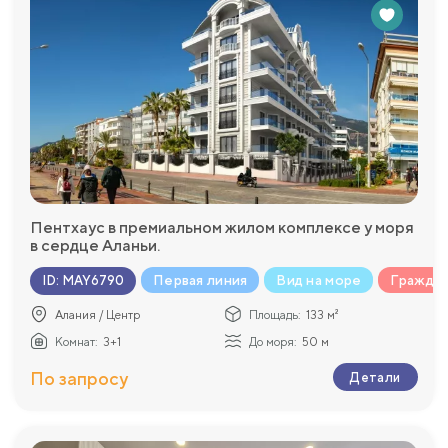
Пентхаус в премиальном жилом комплексе у моря
в сердце Аланьи.
Первая линия
Вид на море
Гражда
ID
:
MAY6790
Алания / Центр
Площадь:
133 м²
Комнат:
3+1
До моря:
50 м
По запросу
Детали