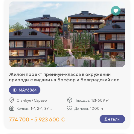
Жилой проект премиум-класса в окружении
природы с видами на Босфор и Белградский лес
ID
:
MAY6864
Стамбул / Сарыер
Площадь:
121-609 м²
Комнат:
1+1, 2+1, 3+1...
До моря:
1000 м
774 700 - 5 923 600 €
Детали