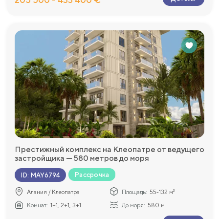
Престижный комплекс на Клеопатре от ведущего
застройщика — 580 метров до моря
Рассрочка
ID
:
MAY6794
Алания / Клеопатра
Площадь:
55-132 м²
Комнат:
1+1, 2+1, 3+1
До моря:
580 м