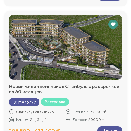
Новый жилой комплекс в Стамбуле с рассрочкой
до 60 месяцев
Рассрочка
ID
:
MAY6799
Стамбул / Башакшехир
Площадь:
99-190 м²
Комнат:
2+1, 3+1, 4+1
До моря:
20000 м
205 500 - 433 400 €
Детали