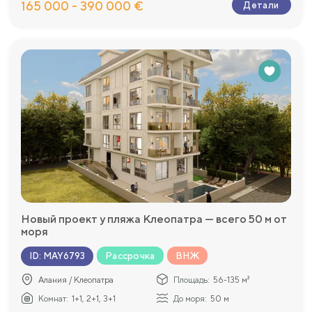
165 000 - 390 000 €
Детали
Новый проект у пляжа Клеопатра — всего 50 м от
моря
Рассрочка
ВНЖ
ID
:
MAY6793
Алания / Клеопатра
Площадь:
56-135 м²
Комнат:
1+1, 2+1, 3+1
До моря:
50 м