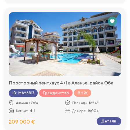
Просторный пентхаус 4+1 в Аланье, район Оба
Гражданство
ВНЖ
ID
:
MAY6813
Алания / Оба
Площадь:
165 м²
Комнат:
4+1
До моря:
1600 м
209 000 €
Детали