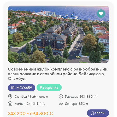
Современный жилой комплекс с разнообразными
планировками в спокойном районе Бейликдюзю,
Стамбул.
Рассрочка
ID
:
MAY6659
Стамбул / Бейликдюзю
Площадь:
140-380 м²
Комнат:
2+1, 3+1, 4+1...
До моря:
850 м
243 200 - 694 800 €
Детали