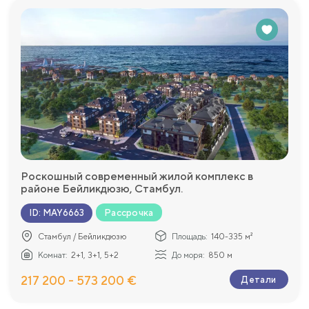
Роскошный современный жилой комплекс в
районе Бейликдюзю, Стамбул.
Рассрочка
ID
:
MAY6663
Стамбул / Бейликдюзю
Площадь:
140-335 м²
Комнат:
2+1, 3+1, 5+2
До моря:
850 м
217 200 - 573 200 €
Детали