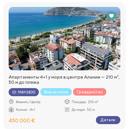
Апартаменты 4+1 у моря в центре Алании — 210 м²,
50 м до пляжа
Вид на море
Гражданство
ID
:
MAY6830
Алания / Центр
Площадь:
210 м²
Комнат:
4+1
До моря:
50 м
450 000 €
Детали