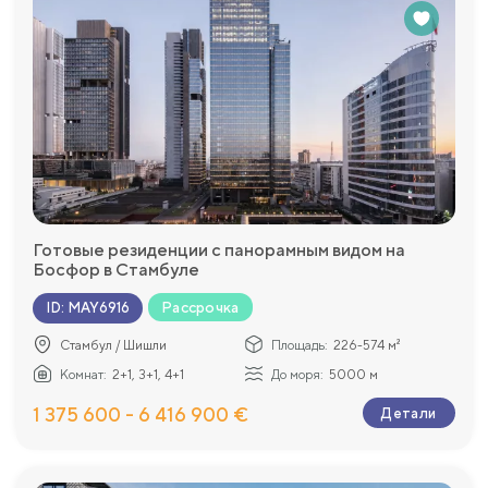
Готовые резиденции с панорамным видом на
Босфор в Стамбуле
Рассрочка
ID
:
MAY6916
Стамбул / Шишли
Площадь:
226-574 м²
Комнат:
2+1, 3+1, 4+1
До моря:
5000 м
1 375 600 - 6 416 900 €
Детали