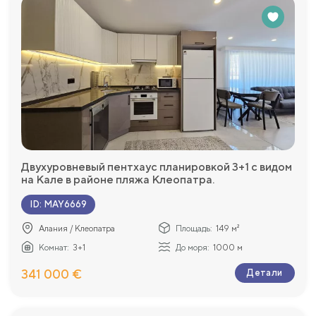
Двухуровневый пентхаус планировкой 3+1 с видом
на Кале в районе пляжа Клеопатра.
ID
:
MAY6669
Алания / Клеопатра
Площадь:
149 м²
Комнат:
3+1
До моря:
1000 м
341 000 €
Детали