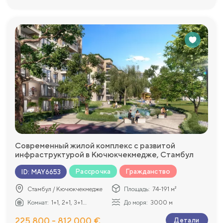
Современный жилой комплекс с развитой
инфраструктурой в Кючюкчекмедже, Стамбул
Рассрочка
Гражданство
ID
:
MAY6653
Стамбул / Кючюкчекмедже
Площадь:
74-191 м²
Комнат:
1+1, 2+1, 3+1...
До моря:
3000 м
225 800 - 812 000 €
Детали