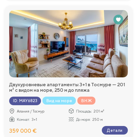
Двухуровневые апартаменты 3+1 в Тосмуре — 201
м² с видом на море, 250 м до пляжа
Вид на море
ВНЖ
ID
:
MAY6823
Алания / Тосмур
Площадь:
201 м²
Комнат:
3+1
До моря:
250 м
359 000 €
Детали