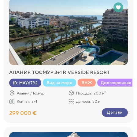
АЛАНИЯ ТОСМУР 3+1 RİVERSİDE RESORT
Вид на море
ВНЖ
Долгосрочная а
ID
:
MAY6792
Алания / Тосмур
Площадь:
200 м²
Комнат:
3+1
До моря:
50 м
299 000 €
Детали