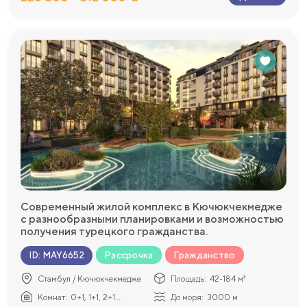
Современный жилой комплекс в Кючюкчекмедже
с разнообразными планировками и возможностью
получения турецкого гражданства.
Рассрочка
Гражданство
ID
:
MAY6652
Стамбул / Кючюкчекмедже
Площадь:
42-184 м²
Комнат:
0+1, 1+1, 2+1...
До моря:
3000 м