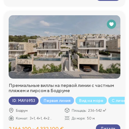
Премиальные виллы на первой линии с частным
пляжем и пирсом в Бодруме
Первая линия
Вид на море
С личны
ID
:
MAY6953
Бодрум
Площадь:
236-542 м²
Комнат:
3+1, 4+1, 4+2...
До моря:
50 м
2 166 100 - 4 332 100 €
Детали