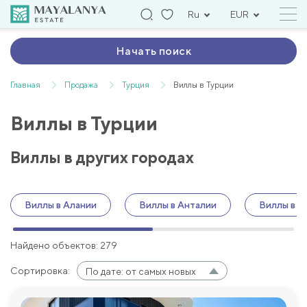
Ru
EUR
Начать поиск
Главная
Продажа
Турция
Виллы в Турции
Виллы в Турции
Виллы в других городах
Виллы в Алании
Виллы в Анталии
Виллы в Б
Найдено объектов: 279
Сортировка:
По дате: от самых новых