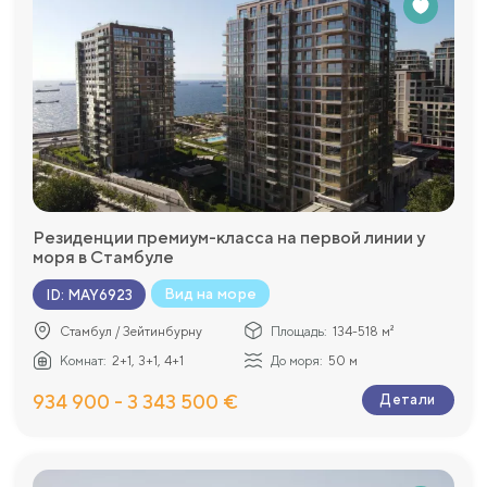
Резиденции премиум-класса на первой линии у
моря в Стамбуле
Вид на море
ID
:
MAY6923
Стамбул / Зейтинбурну
Площадь:
134-518 м²
Комнат:
2+1, 3+1, 4+1
До моря:
50 м
934 900 - 3 343 500 €
Детали