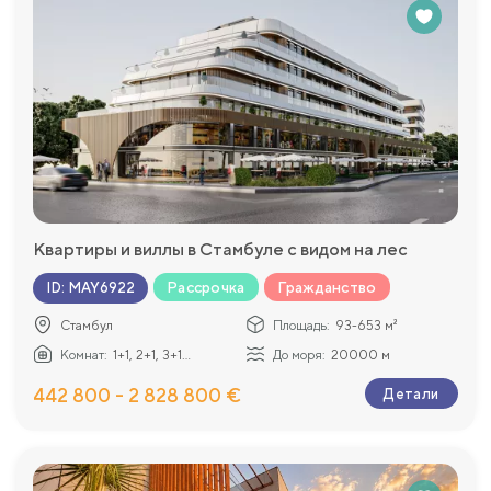
Квартиры и виллы в Стамбуле с видом на лес
Рассрочка
Гражданство
ID
:
MAY6922
Стамбул
Площадь:
93-653 м²
Комнат:
1+1, 2+1, 3+1...
До моря:
20000 м
442 800 - 2 828 800 €
Детали