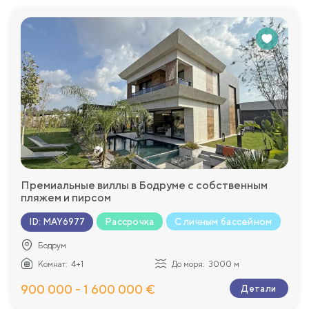
Премиальные виллы в Бодруме с собственным
пляжем и пирсом
Рассрочка
С личным бассейном
ID
:
MAY6977
Бодрум
Комнат:
4+1
До моря:
3000 м
900 000 - 1 600 000 €
Детали