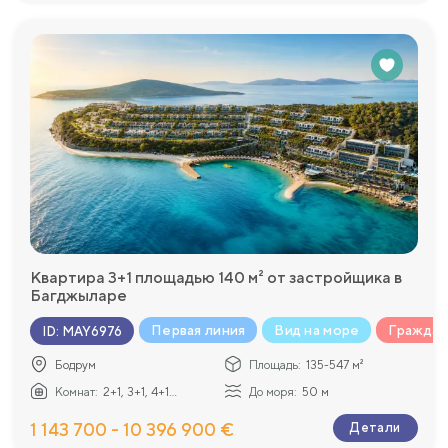
Квартира 3+1 площадью 140 м² от застройщика в
Багджыларе
Первая линия
Вид на море
Граждан
ID
:
MAY6976
Бодрум
Площадь:
135-547 м²
Комнат:
2+1, 3+1, 4+1...
До моря:
50 м
1 143 700 - 10 396 900 €
Детали