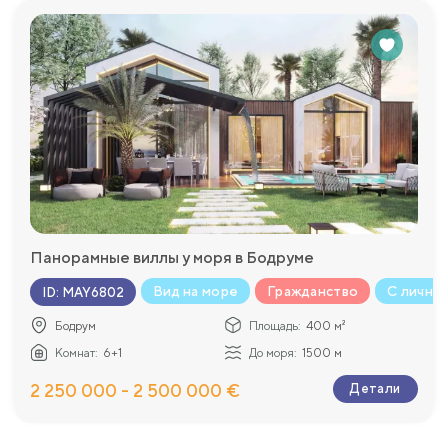
Панорамные виллы у моря в Бодруме
Вид на море
Гражданство
С личны
ID
:
MAY6802
Бодрум
Площадь:
400 м²
Комнат:
6+1
До моря:
1500 м
2 250 000 - 2 500 000 €
Детали