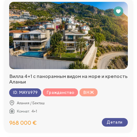
Вилла 4+1 с панорамным видом на море и крепость
Аланьи
Гражданство
ВНЖ
ID
:
MAY6979
Алания / Бекташ
Комнат:
4+1
968 000 €
Детали