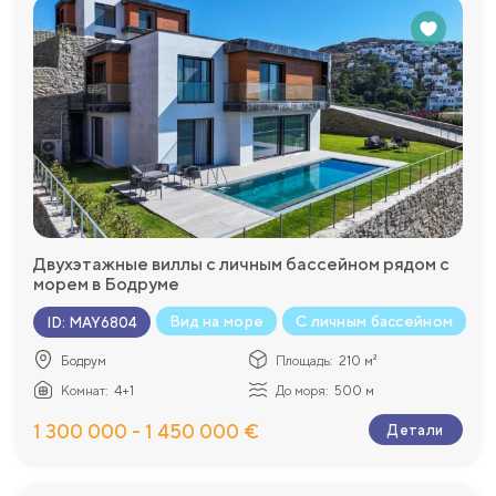
Двухэтажные виллы с личным бассейном рядом с
морем в Бодруме
Вид на море
С личным бассейном
ID
:
MAY6804
Бодрум
Площадь:
210 м²
Комнат:
4+1
До моря:
500 м
1 300 000 - 1 450 000 €
Детали