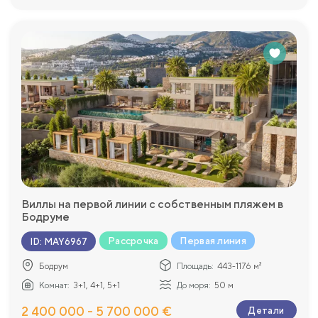
Виллы на первой линии с собственным пляжем в
Бодруме
Рассрочка
Первая линия
ID
:
MAY6967
Бодрум
Площадь:
443-1176 м²
Комнат:
3+1, 4+1, 5+1
До моря:
50 м
2 400 000 - 5 700 000 €
Детали