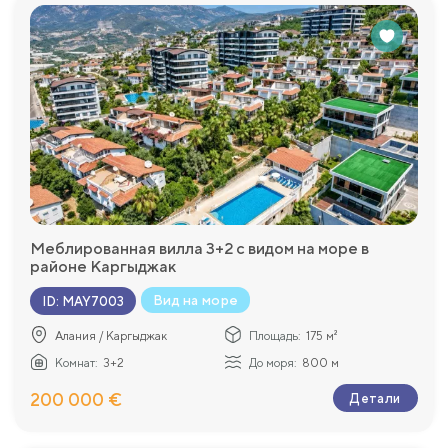
Меблированная вилла 3+2 с видом на море в
районе Каргыджак
Вид на море
ID
:
MAY7003
Алания / Каргыджак
Площадь:
175 м²
Комнат:
3+2
До моря:
800 м
200 000 €
Детали