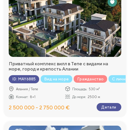
Приватный комплекс вилл в Тепе с видами на
море, город и крепость Алании
Вид на море
Гражданство
С личны
ID
:
MAY6885
Алания / Тепе
Площадь:
530 м²
Комнат:
8+1
До моря:
2500 м
2 500 000 - 2 750 000 €
Детали