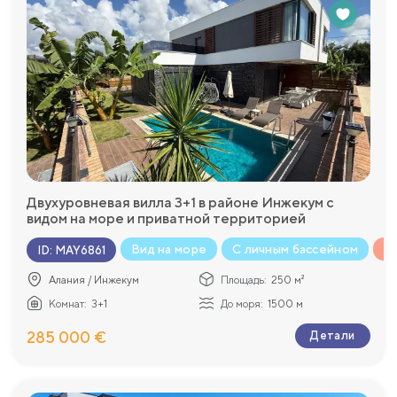
Двухуровневая вилла 3+1 в районе Инжекум с
видом на море и приватной территорией
Вид на море
С личным бассейном
К
ID
:
MAY6861
Алания / Инжекум
Площадь:
250 м²
Комнат:
3+1
До моря:
1500 м
285 000 €
Детали