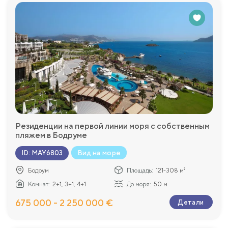
Резиденции на первой линии моря с собственным
пляжем в Бодруме
Вид на море
ID
:
MAY6803
Бодрум
Площадь:
121-308 м²
Комнат:
2+1, 3+1, 4+1
До моря:
50 м
675 000 - 2 250 000 €
Детали