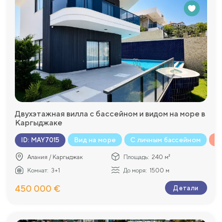
Двухэтажная вилла с бассейном и видом на море в
Каргыджаке
Вид на море
С личным бассейном
В
ID
:
MAY7015
Алания / Каргыджак
Площадь:
240 м²
Комнат:
3+1
До моря:
1500 м
450 000 €
Детали