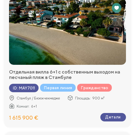
Отдельная вилла 6+1 с собственным выходом на
песчаный пляж в Стамбуле
Первая линия
Гражданство
ID
:
MAY7011
Стамбул / Бююкчекмедже
Площадь:
900 м²
Комнат:
6+1
1 615 900 €
Детали