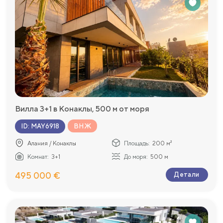
Вилла 3+1 в Конаклы, 500 м от моря
ВНЖ
ID
:
MAY6918
Алания / Конаклы
Площадь:
200 м²
Комнат:
3+1
До моря:
500 м
495 000 €
Детали