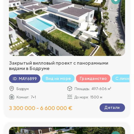
Закрытый вилловый проект с панорамными
видами в Бодруме
Вид на море
Гражданство
С личны
ID
:
MAY6899
Бодрум
Площадь:
497-606 м²
Комнат:
7+1
До моря:
1500 м
3 300 000 - 6 600 000 €
Детали