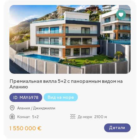
Премиальная вилла 5+2 с панорамным видом на
Аланию
Вид на море
ID
:
MAY6978
Алания / Джикджилли
Комнат:
5+2
До моря:
2100 м
1 550 000 €
Детали