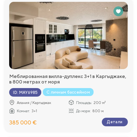
Меблированная вилла-дуплекс 3+1 в Каргыджаке,
в 800 метрах от моря
С личным бассейном
ID
:
MAY6985
Алания / Каргыджак
Площадь:
200 м²
Комнат:
3+1
До моря:
800 м
385 000 €
Детали