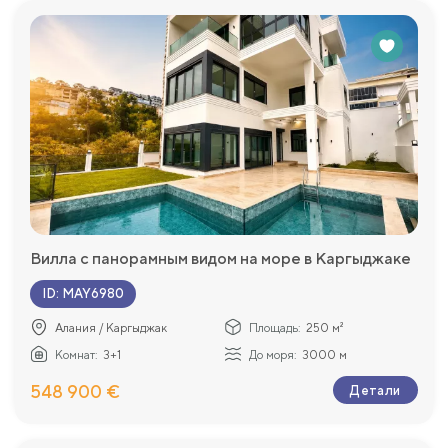
Вилла с панорамным видом на море в Каргыджаке
ID
:
MAY6980
Алания / Каргыджак
Площадь:
250 м²
Комнат:
3+1
До моря:
3000 м
548 900 €
Детали