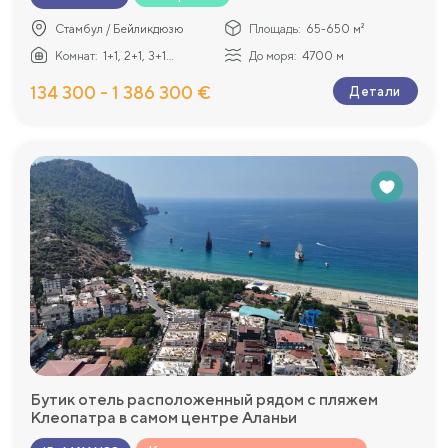
Стамбул / Бейликдюзю
Площадь:
65-650 м²
Комнат:
1+1, 2+1, 3+1...
До моря:
4700 м
134 300 - 1 386 300 €
Детали
Бутик отель расположенный рядом с пляжем
Клеопатра в самом центре Аланьи