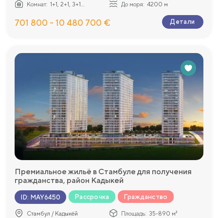
Комнат:
1+1, 2+1, 3+1...
До моря:
4200 м
701 800 - 10 480 700 €
Детали
Премиальное жильё в Стамбуле для получения
гражданства, район Кадыкей
Рассрочка
Гражданство
ID
:
MAY6450
Стамбул / Кадыкёй
Площадь:
35-890 м²