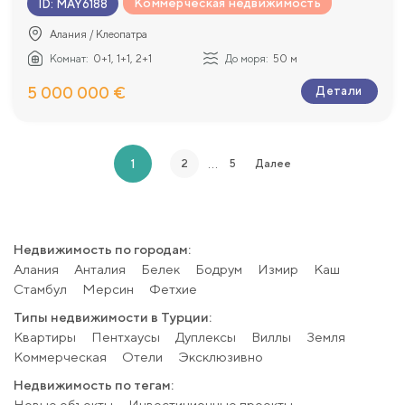
Коммерческая недвижимость
ID
:
MAY6188
Алания / Клеопатра
Комнат:
0+1, 1+1, 2+1
До моря:
50 м
5 000 000 €
Детали
…
1
2
5
Далее
Недвижимость по городам:
Алания
Анталия
Белек
Бодрум
Измир
Каш
Стамбул
Мерсин
Фетхие
Типы недвижимости в Турции:
Квартиры
Пентхаусы
Дуплексы
Виллы
Земля
Коммерческая
Отели
Эксклюзивно
Недвижимость по тегам:
Новые объекты
Инвестиционные проекты