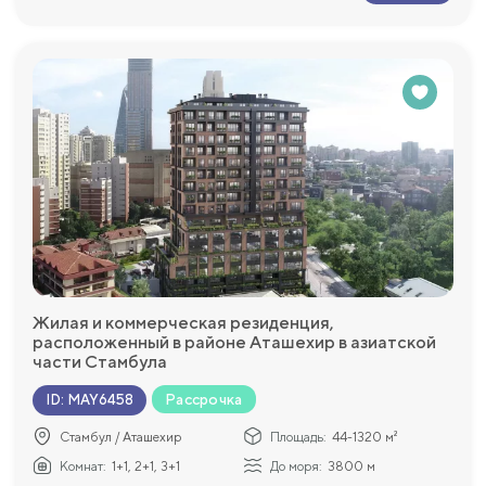
Жилая и коммерческая резиденция,
расположенный в районе Аташехир в азиатской
части Стамбула
Рассрочка
ID
:
MAY6458
Стамбул / Аташехир
Площадь:
44-1320 м²
Комнат:
1+1, 2+1, 3+1
До моря:
3800 м