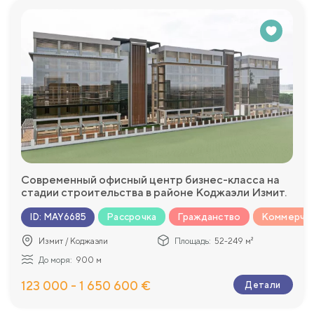
Современный офисный центр бизнес-класса на
стадии строительства в районе Коджаэли Измит.
Рассрочка
Гражданство
Коммерчес
ID
:
MAY6685
Измит / Коджаэли
Площадь:
52-249 м²
До моря:
900 м
123 000 - 1 650 600 €
Детали