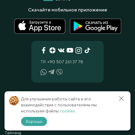
Скачайте мобильное приложение
TR
+90 507 261 37 78
Вся недвижимость
Услуги
Для улучшения работы сайта и его
взаимодействия с пользователями мы
Турция
Продать недвижимость
используем файлы
cookies.
Северный Кипр
Консультация юриста
ОАЭ
Онлайн-просмотр
Хорошо
Индонезия
Онлайн-покупка
Тайланд