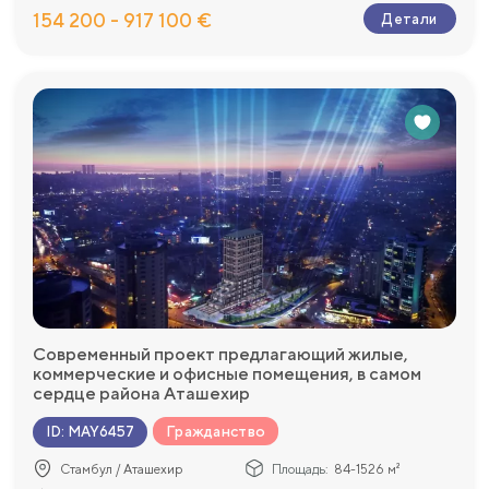
154 200 - 917 100 €
Детали
Современный проект предлагающий жилые,
коммерческие и офисные помещения, в самом
сердце района Аташехир
Гражданство
ID
:
MAY6457
Стамбул / Аташехир
Площадь:
84-1526 м²