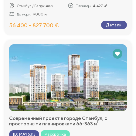
Стамбул / Багджылар
Площадь:
4-427 м²
До моря:
9000 м
56 400 - 827 700 €
Детали
Современный проект в городе Стамбул, с
просторными планировками 66-363 м²
Рассрочка
ID
:
MAY6313