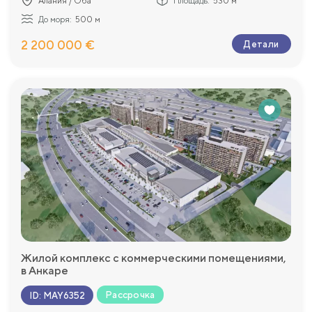
Алания / Оба
Площадь:
530 м²
До моря:
500 м
2 200 000 €
Детали
Жилой комплекс с коммерческими помещениями,
в Анкаре
Рассрочка
ID
:
MAY6352