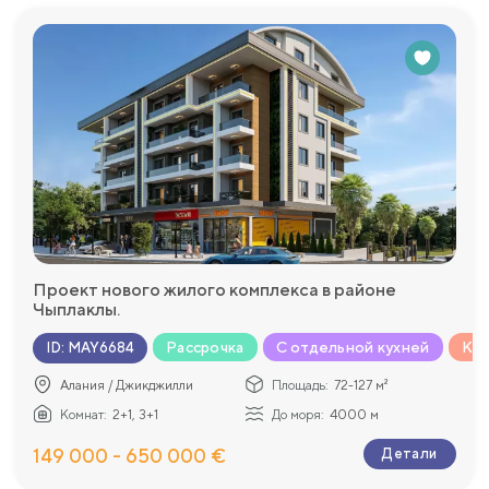
Проект нового жилого комплекса в районе
Чыплаклы.
Рассрочка
С отдельной кухней
Ком
ID
:
MAY6684
Алания / Джикджилли
Площадь:
72-127 м²
Комнат:
2+1, 3+1
До моря:
4000 м
149 000 - 650 000 €
Детали