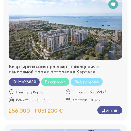
Квартиры и коммерческие помещения с
панорамой моря и островов в Картале
Рассрочка
Вид на море
ID
:
MAY6880
Стамбул / Картал
Площадь:
69-1221 м²
Комнат:
1+1, 2+1, 3+1...
До моря:
1000 м
256 000 - 1 051 200 €
Детали