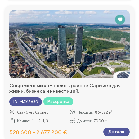
Современный комплекс в районе Сарыйер для
жизни, бизнеса и инвестиций.
Рассрочка
ID
:
MAY6630
Стамбул / Сарыер
Площадь:
86-322 м²
Комнат:
1+1, 2+1, 3+1...
До моря:
7000 м
528 600 - 2 677 200 €
Детали