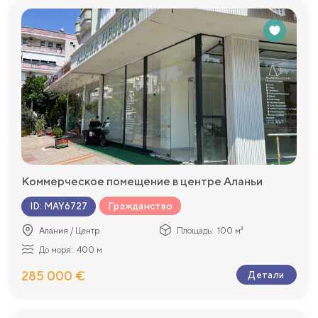
Коммерческое помещение в центре Аланьи
Гражданство
ID
:
MAY6727
Алания / Центр
Площадь:
100 м²
До моря:
400 м
285 000 €
Детали