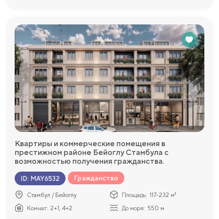
Квартиры и коммерческие помещения в
престижном районе Бейоглу Стамбула с
возможностью получения гражданства.
Гражданство
ID
:
MAY6532
Стамбул / Бейоглу
Площадь:
117-232 м²
Комнат:
2+1, 4+2
До моря:
550 м