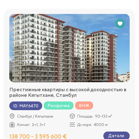
Престижные квартиры с высокой доходностью в
районе Кягытхане, Стамбул
Рассрочка
ВНЖ
ID
:
MAY6470
Стамбул / Кягытхане
Площадь:
90-133 м²
Комнат:
2+1, 3+1
До моря:
4000 м
138 700 - 3 595 600 €
Детали