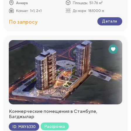
Анкара
Площадь:
51-76 м²
Комнат:
1+1, 2+1
До моря:
181000 м
По запросу
Детали
Коммерческие помещения в Стамбуле,
Багджылар
Рассрочка
ID
:
MAY6330