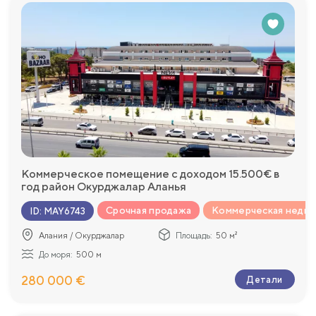
Коммерческое помещение с доходом 15.500€ в
год район Окурджалар Аланья
Срочная продажа
Коммерческая недв
ID
:
MAY6743
Алания / Окурджалар
Площадь:
50 м²
До моря:
500 м
280 000 €
Детали