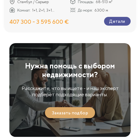
Стамбул / Сарыер
Площадь:
68-513 м²
Комнат:
1+1, 2+1, 3+1...
До моря:
6300 м
407 300 - 3 595 600 €
Детали
Нужна помощь с выбором
недвижимости?
Расскажите, что вы ищете - и наш эксперт
подберёт подходящие варианты.
Заказать подбор