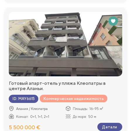
Готовый апарт-отель у пляжа Клеопатры в
центре Аланьи.
Коммерческая недвижимость
ID
:
MAY6615
Алания / Клеопатра
Площадь:
16-95 м²
Комнат:
0+1, 1+1, 2+1
До моря:
50 м
5 500 000 €
Детали