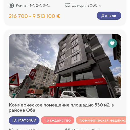
Комнат:
1+1, 2+1, 3+1...
До моря:
2000 м
216 700 - 9 513 100 €
Детали
Коммерческое помещение площадью 530 м2, в
районе Оба
Гражданство
Коммерческая недвижим
ID
:
MAY6409