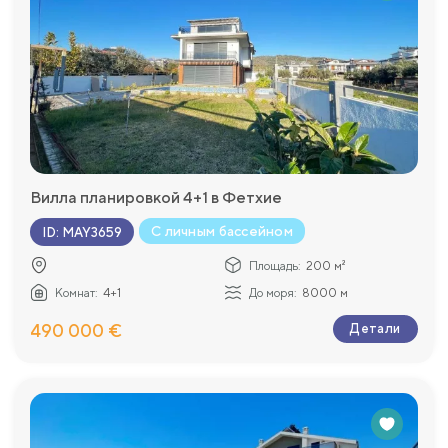
Вилла планировкой 4+1 в Фетхие
С личным бассейном
ID
:
MAY3659
Площадь:
200 м²
Комнат:
4+1
До моря:
8000 м
490 000 €
Детали