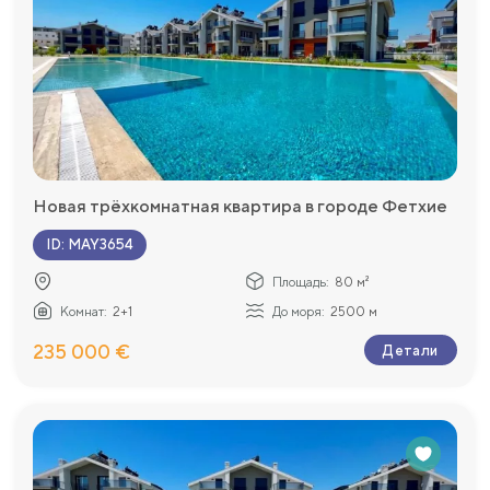
Новая трёхкомнатная квартира в городе Фетхие
ID
:
MAY3654
Площадь:
80 м²
Комнат:
2+1
До моря:
2500 м
235 000 €
Детали