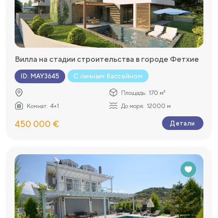
Вилла на стадии строительства в городе Фетхие
С личным бассейном
ID
:
MAY3645
Площадь:
170 м²
Комнат:
4+1
До моря:
12000 м
450 000 €
Детали