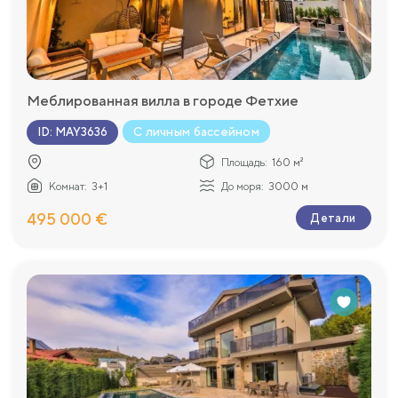
Меблированная вилла в городе Фетхие
С личным бассейном
ID
:
MAY3636
Площадь:
160 м²
Комнат:
3+1
До моря:
3000 м
495 000 €
Детали