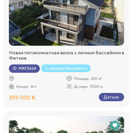
Новая пятикомнатная вилла с личным бассейном в
Фетхие
С личным бассейном
ID
:
MAY3664
Площадь:
220 м²
Комнат:
4+1
До моря:
7000 м
359 000 €
Детали