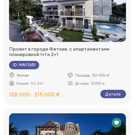
Проект в городе Фетхие, с апартаментами
планировкой 1+1 и 2+1
ID
:
MAY3651
Фетхие
Площадь:
50-100 м²
Комнат:
1+1, 2+1
До моря:
5000 м
128 000 - 215 000 €
Детали