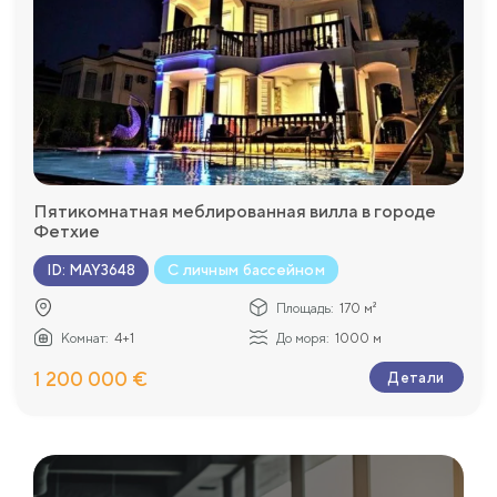
Пятикомнатная меблированная вилла в городе
Фетхие
С личным бассейном
ID
:
MAY3648
Площадь:
170 м²
Комнат:
4+1
До моря:
1000 м
1 200 000 €
Детали