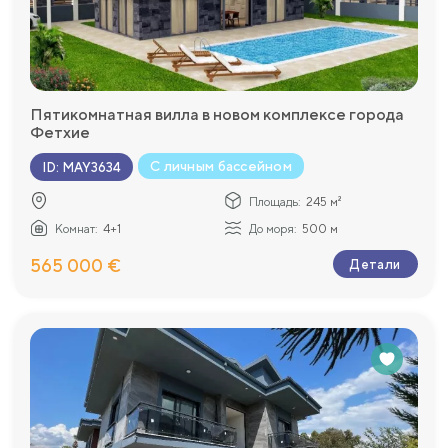
Пятикомнатная вилла в новом комплексе города
Фетхие
С личным бассейном
ID
:
MAY3634
Площадь:
245 м²
Комнат:
4+1
До моря:
500 м
565 000 €
Детали