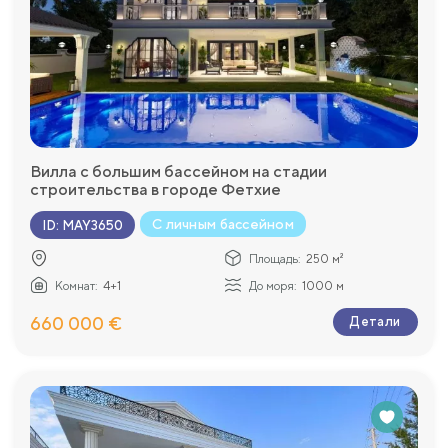
Вилла с большим бассейном на стадии
строительства в городе Фетхие
С личным бассейном
ID
:
MAY3650
Площадь:
250 м²
Комнат:
4+1
До моря:
1000 м
660 000 €
Детали