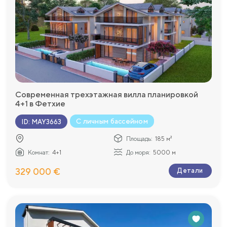
Современная трехэтажная вилла планировкой
4+1 в Фетхие
С личным бассейном
ID
:
MAY3663
Площадь:
185 м²
Комнат:
4+1
До моря:
5000 м
329 000 €
Детали