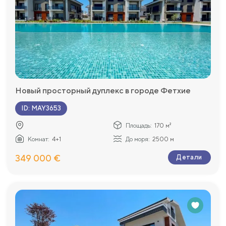
Новый просторный дуплекс в городе Фетхие
ID
:
MAY3653
Площадь:
170 м²
Комнат:
4+1
До моря:
2500 м
349 000 €
Детали