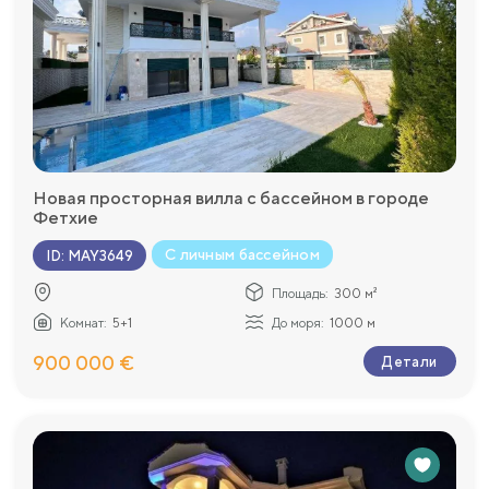
Новая просторная вилла с бассейном в городе
Фетхие
С личным бассейном
ID
:
MAY3649
Площадь:
300 м²
Комнат:
5+1
До моря:
1000 м
900 000 €
Детали