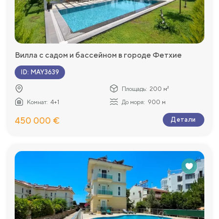
Вилла с садом и бассейном в городе Фетхие
ID
:
MAY3639
Площадь:
200 м²
Комнат:
4+1
До моря:
900 м
450 000 €
Детали