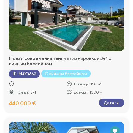
Новая современная вилла планировкой 3+1 с
личным бассейном
С личным бассейном
ID
:
MAY3662
Площадь:
150 м²
Комнат:
3+1
До моря:
1000 м
440 000 €
Детали