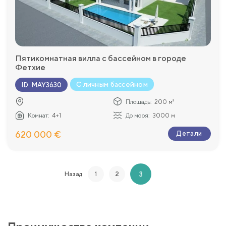
Пятикомнатная вилла с бассейном в городе
Фетхие
С личным бассейном
ID
:
MAY3630
Площадь:
200 м²
Комнат:
4+1
До моря:
3000 м
620 000 €
Детали
3
Назад
1
2