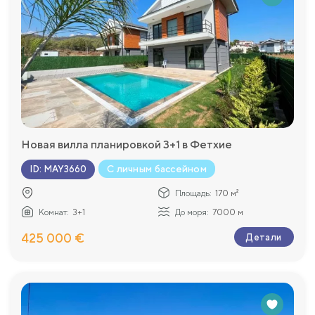
Новая вилла планировкой 3+1 в Фетхие
С личным бассейном
ID
:
MAY3660
Площадь:
170 м²
Комнат:
3+1
До моря:
7000 м
425 000 €
Детали