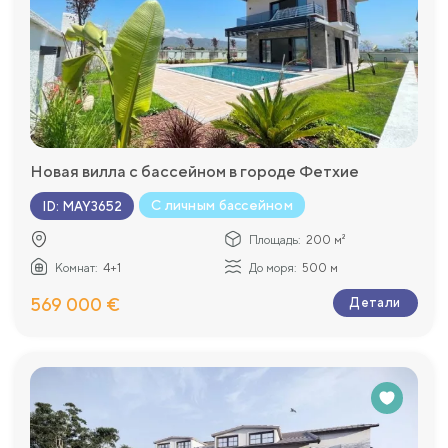
Новая вилла с бассейном в городе Фетхие
С личным бассейном
ID
:
MAY3652
Площадь:
200 м²
Комнат:
4+1
До моря:
500 м
569 000 €
Детали