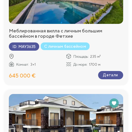
Меблированная вилла с личным большим
бассейном в городе Фетхие
С личным бассейном
ID
:
MAY3635
Площадь:
235 м²
Комнат:
3+1
До моря:
1700 м
645 000 €
Детали