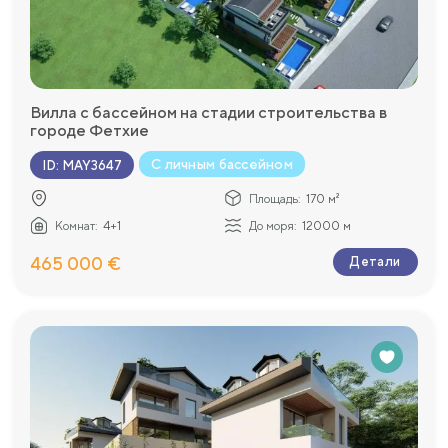
Вилла с бассейном на стадии строительства в
городе Фетхие
С личным бассейном
ID
:
MAY3647
Площадь:
170 м²
Комнат:
4+1
До моря:
12000 м
465 000 €
Детали