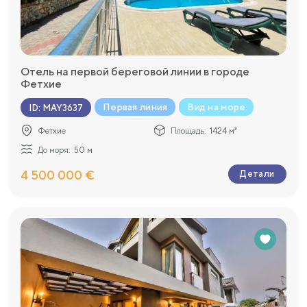
Отель на первой береговой линии в городе
Фетхие
Первая линия
Вид на море
ID
:
MAY3637
Фетхие
Площадь:
1424 м²
До моря:
50 м
4 500 000 €
Детали