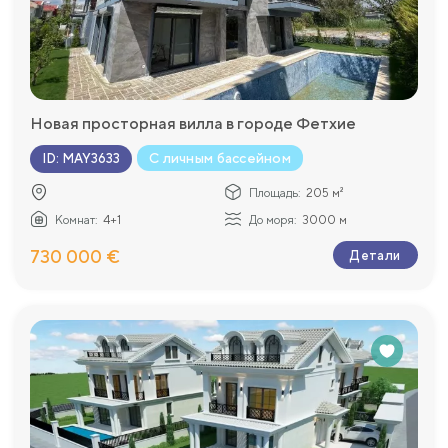
Новая просторная вилла в городе Фетхие
С личным бассейном
ID
:
MAY3633
Площадь:
205 м²
Комнат:
4+1
До моря:
3000 м
730 000 €
Детали