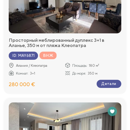
Просторный меблированный дуплекс 3+1 в
Аланье, 350 м от пляжа Клеопатра
ВНЖ
ID
:
MAY6871
Алания / Клеопатра
Площадь:
180 м²
Комнат:
3+1
До моря:
350 м
280 000 €
Детали