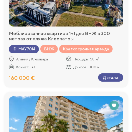
Меблированная квартира 1+1 для ВНЖ в 300
метрах от пляжа Клеопатры
ВНЖ
Краткосрочная аренда
ID
:
MAY7014
Алания / Клеопатра
Площадь:
58 м²
Комнат:
1+1
До моря:
300 м
160 000 €
Детали