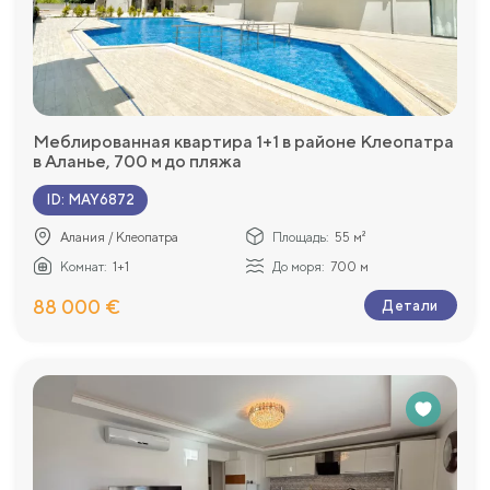
Меблированная квартира 1+1 в районе Клеопатра
в Аланье, 700 м до пляжа
ID
:
MAY6872
Алания / Клеопатра
Площадь:
55 м²
Комнат:
1+1
До моря:
700 м
88 000 €
Детали