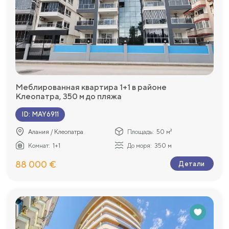
Меблированная квартира 1+1 в районе
Клеопатра, 350 м до пляжа
ID
:
MAY6911
Алания / Клеопатра
Площадь:
50 м²
Комнат:
1+1
До моря:
350 м
88 000 €
Детали