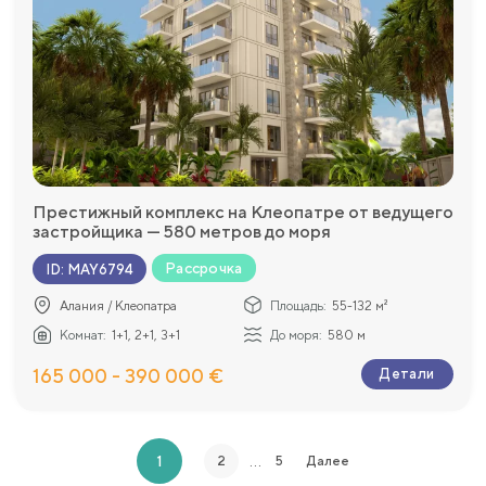
Престижный комплекс на Клеопатре от ведущего
застройщика — 580 метров до моря
Рассрочка
ID
:
MAY6794
Алания / Клеопатра
Площадь:
55-132 м²
Комнат:
1+1, 2+1, 3+1
До моря:
580 м
165 000 - 390 000 €
Детали
…
1
2
5
Далее