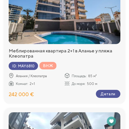
Меблированная квартира 2+1 в Аланье у пляжа
Клеопатра
ВНЖ
ID
:
MAY6810
Алания / Клеопатра
Площадь:
85 м²
Комнат:
2+1
До моря:
500 м
242 000 €
Детали