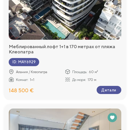
Меблированный лофт 1+1 в 170 метрах от пляжа
Клеопатра
ID
:
MAY6929
Алания / Клеопатра
Площадь:
60 м²
Комнат:
1+1
До моря:
170 м
148 500 €
Детали