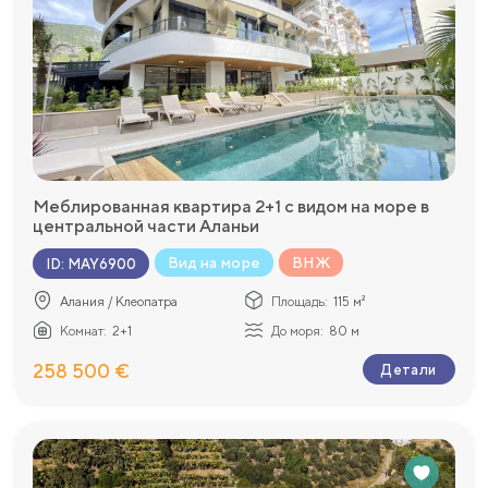
Меблированная квартира 2+1 с видом на море в
центральной части Аланьи
Вид на море
ВНЖ
ID
:
MAY6900
Алания / Клеопатра
Площадь:
115 м²
Комнат:
2+1
До моря:
80 м
258 500 €
Детали