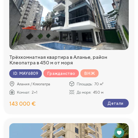
Трёхкомнатная квартира в Аланье, район
Клеопатра в 450 м от моря
Гражданство
ВНЖ
ID
:
MAY6809
Алания / Клеопатра
Площадь:
70 м²
Комнат:
2+1
До моря:
450 м
143 000 €
Детали