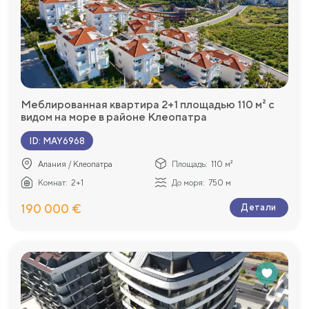
Меблированная квартира 2+1 площадью 110 м² с
видом на море в районе Клеопатра
ID
:
MAY6968
Алания / Клеопатра
Площадь:
110 м²
Комнат:
2+1
До моря:
750 м
190 000 €
Детали