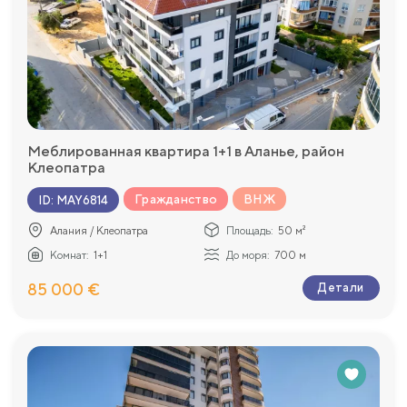
Меблированная квартира 1+1 в Аланье, район
Клеопатра
Гражданство
ВНЖ
ID
:
MAY6814
Алания / Клеопатра
Площадь:
50 м²
Комнат:
1+1
До моря:
700 м
85 000 €
Детали