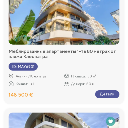
Меблированные апартаменты 1+1 в 80 метрах от
пляжа Клеопатра
ID
:
MAY6901
Алания / Клеопатра
Площадь:
50 м²
Комнат:
1+1
До моря:
80 м
148 500 €
Детали