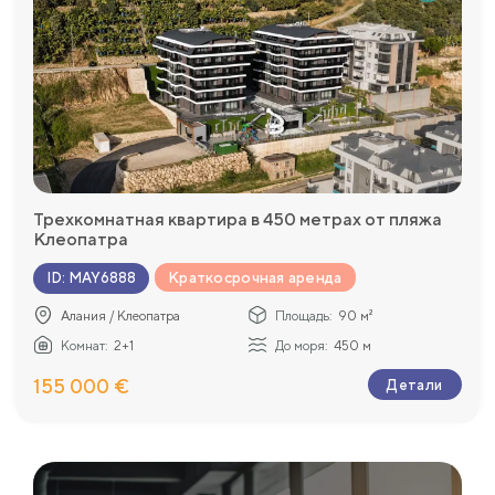
Трехкомнатная квартира в 450 метрах от пляжа
Клеопатра
Краткосрочная аренда
ID
:
MAY6888
Алания / Клеопатра
Площадь:
90 м²
Комнат:
2+1
До моря:
450 м
155 000 €
Детали