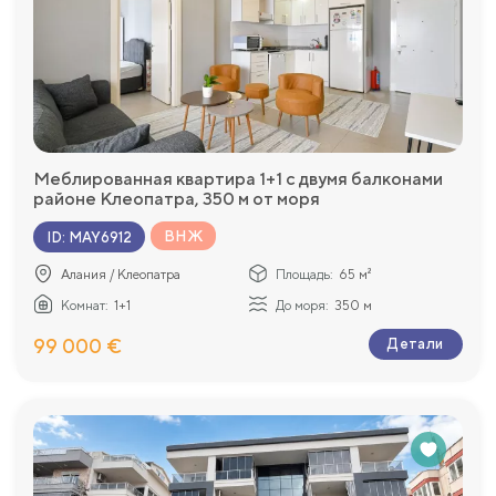
Меблированная квартира 1+1 с двумя балконами
районе Клеопатра, 350 м от моря
ВНЖ
ID
:
MAY6912
Алания / Клеопатра
Площадь:
65 м²
Комнат:
1+1
До моря:
350 м
99 000 €
Детали