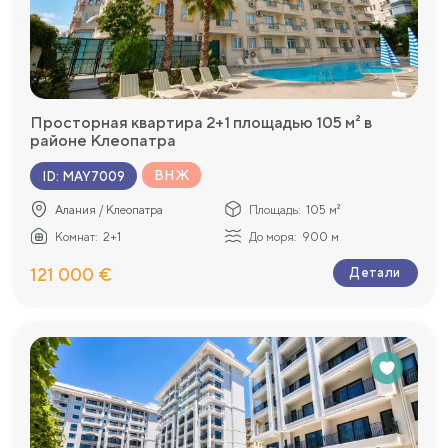
Просторная квартира 2+1 площадью 105 м² в
районе Клеопатра
ВНЖ
ID
:
MAY7009
Алания / Клеопатра
Площадь:
105 м²
Комнат:
2+1
До моря:
900 м
121 000 €
Детали