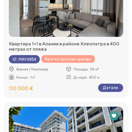
Квартира 1+1 в Алании в районе Клеопатра в 400
метрах от пляжа
Краткосрочная аренда
ID
:
MAY6854
Алания / Клеопатра
Площадь:
58 м²
Комнат:
1+1
До моря:
400 м
110 000 €
Детали