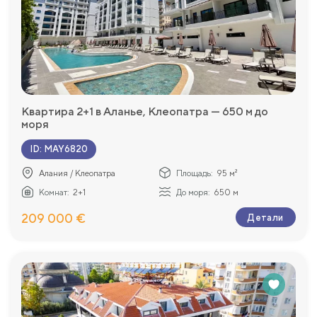
Квартира 2+1 в Аланье, Клеопатра — 650 м до
моря
ID
:
MAY6820
Алания / Клеопатра
Площадь:
95 м²
Комнат:
2+1
До моря:
650 м
209 000 €
Детали