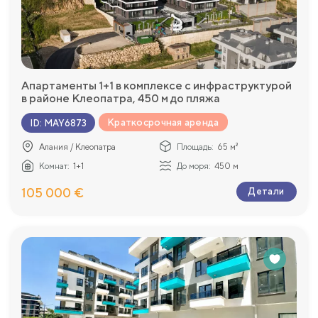
Апартаменты 1+1 в комплексе с инфраструктурой
в районе Клеопатра, 450 м до пляжа
Краткосрочная аренда
ID
:
MAY6873
Алания / Клеопатра
Площадь:
65 м²
Комнат:
1+1
До моря:
450 м
105 000 €
Детали