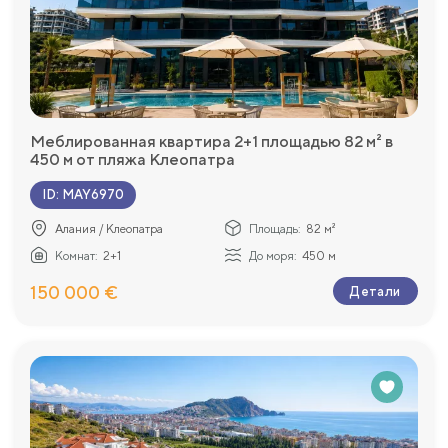
Меблированная квартира 2+1 площадью 82 м² в
450 м от пляжа Клеопатра
ID
:
MAY6970
Алания / Клеопатра
Площадь:
82 м²
Комнат:
2+1
До моря:
450 м
150 000 €
Детали