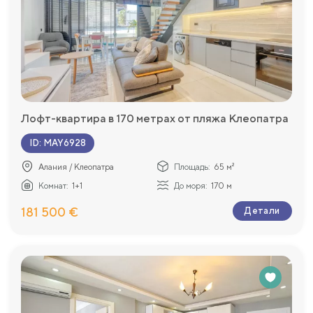
Лофт-квартира в 170 метрах от пляжа Клеопатра
ID
:
MAY6928
Алания / Клеопатра
Площадь:
65 м²
Комнат:
1+1
До моря:
170 м
181 500 €
Детали