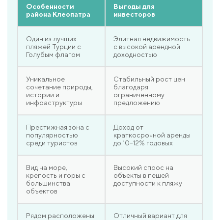
Особенности
Выгоды для
района Клеопатра
инвесторов
Один из лучших
Элитная недвижимость
пляжей Турции с
с высокой арендной
Голубым флагом
доходностью
Уникальное
Стабильный рост цен
сочетание природы,
благодаря
истории и
ограниченному
инфраструктуры
предложению
Престижная зона с
Доход от
популярностью
краткосрочной аренды
среди туристов
до 10–12% годовых
Вид на море,
Высокий спрос на
крепость и горы с
объекты в пешей
большинства
доступности к пляжу
объектов
Рядом расположены
Отличный вариант для