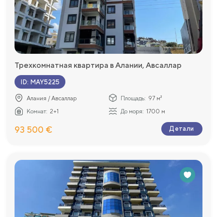
Трехкомнатная квартира в Алании, Авсаллар
ID
:
MAY5225
Алания / Авсаллар
Площадь:
97 м²
Комнат:
2+1
До моря:
1700 м
93 500 €
Детали