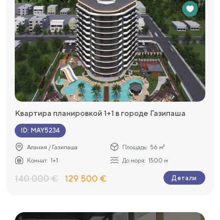
Квартира планировкой 1+1 в городе Газипаша
ID
:
MAY5234
Алания / Газипаша
Площадь:
56 м²
Комнат:
1+1
До моря:
1500 м
140 000 €
129 500 €
Детали