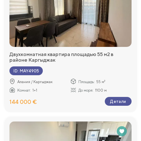
Двухкомнатная квартира площадью 55 м2 в
районе Каргыджак
ID
:
MAY4905
Алания / Каргыджак
Площадь:
55 м²
Комнат:
1+1
До моря:
1100 м
144 000 €
Детали