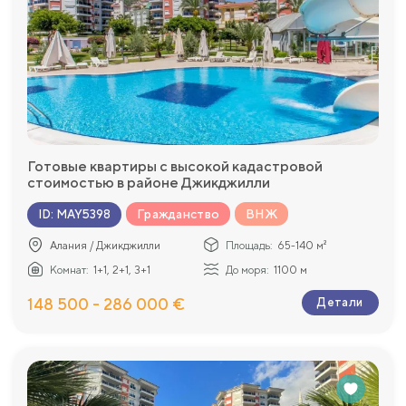
Готовые квартиры с высокой кадастровой
стоимостью в районе Джикджилли
Гражданство
ВНЖ
ID
:
MAY5398
Алания / Джикджилли
Площадь:
65-140 м²
Комнат:
1+1, 2+1, 3+1
До моря:
1100 м
148 500 - 286 000 €
Детали