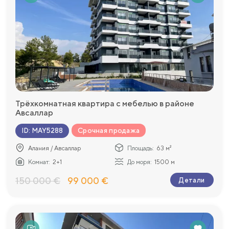
Трёхкомнатная квартира с мебелью в районе
Авсаллар
Срочная продажа
ID
:
MAY5288
Алания / Авсаллар
Площадь:
63 м²
Комнат:
2+1
До моря:
1500 м
150 000 €
99 000 €
Детали