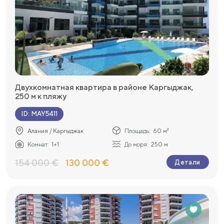
Двухкомнатная квартира в районе Каргыджак,
250 м к пляжу
ID
:
MAY5411
Алания / Каргыджак
Площадь:
60 м²
Комнат:
1+1
До моря:
250 м
154 000 €
130 000 €
Детали