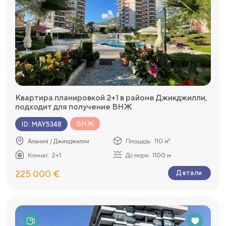
Квартира планировкой 2+1 в районе Джикджилли,
подходит для получение ВНЖ
ВНЖ
ID
:
MAY5348
Алания / Джикджилли
Площадь:
110 м²
Комнат:
2+1
До моря:
1100 м
225 000 €
Детали