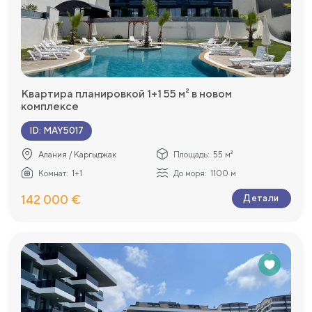
Квартира планировкой 1+1 55 м² в новом
комплексе
ID
:
MAY5017
Алания / Каргыджак
Площадь:
55 м²
Комнат:
1+1
До моря:
1100 м
142 000 €
Детали