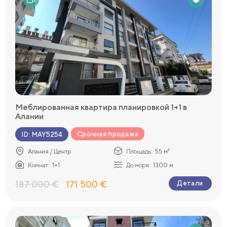
Меблированная квартира планировкой 1+1 в
Алании
Срочная продажа
ID
:
MAY5254
Алания / Центр
Площадь:
55 м²
Комнат:
1+1
До моря:
1300 м
187 000 €
171 500 €
Детали