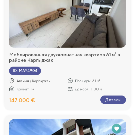
Меблированная двухкомнатная квартира 61 м² в
районе Каргыджак
ID
:
MAY4904
Алания / Каргыджак
Площадь:
61 м²
Комнат:
1+1
До моря:
1100 м
147 000 €
Детали