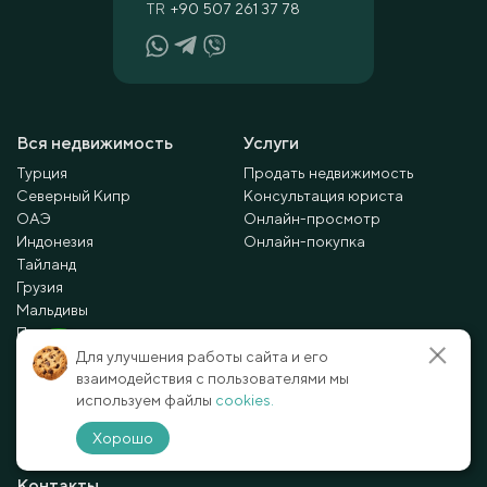
TR
+90 507 261 37 78
Вся недвижимость
Услуги
Турция
Продать недвижимость
Северный Кипр
Консультация юриста
ОАЭ
Онлайн-просмотр
Индонезия
Онлайн-покупка
Тайланд
Грузия
Мальдивы
Проданные
Для улучшения работы сайта и его
взаимодействия с пользователями мы
Полезное
используем файлы
cookies.
Новости
Хорошо
Статьи
Контакты