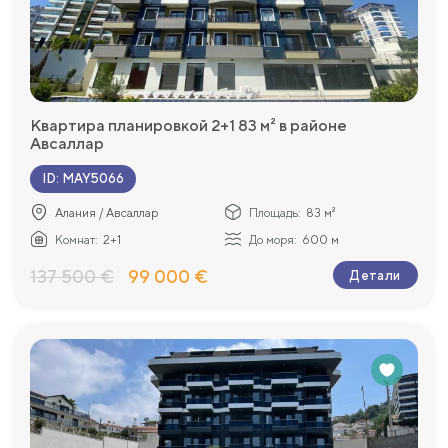
Квартира планировкой 2+1 83 м² в районе
Авсаллар
ID
:
MAY5066
Алания / Авсаллар
Площадь:
83 м²
Комнат:
2+1
До моря:
600 м
137 500 €
99 000 €
Детали