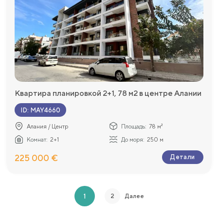
Квартира планировкой 2+1, 78 м2 в центре Алании
ID
:
MAY4660
Алания / Центр
Площадь:
78 м²
Комнат:
2+1
До моря:
250 м
225 000 €
Детали
1
2
Далее