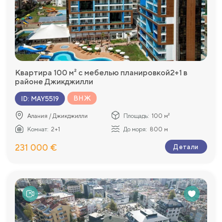
Квартира 100 м² с мебелью планировкой2+1 в
районе Джикджилли
ВНЖ
ID
:
MAY5519
Алания / Джикджилли
Площадь:
100 м²
Комнат:
2+1
До моря:
800 м
231 000 €
Детали