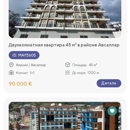
Двухкомнатная квартира 45 м² в районе Авсаллар
ID
:
MAY5605
Алания / Авсаллар
Площадь:
45 м²
Комнат:
1+1
До моря:
1700 м
90 000 €
Детали