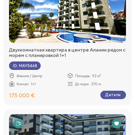
Двухкомнатная квартира в центре Алании рядом с
морем с планировкой 1+1
ID
:
MAY5468
Алания / Центр
Площадь:
53 м²
Комнат:
1+1
До моря:
370 м
175 000 €
Детали