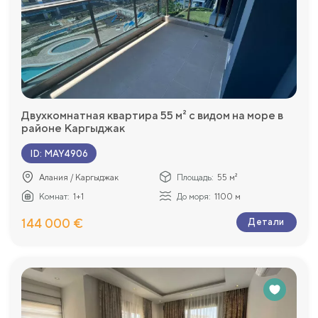
Двухкомнатная квартира 55 м² с видом на море в
районе Каргыджак
ID
:
MAY4906
Алания / Каргыджак
Площадь:
55 м²
Комнат:
1+1
До моря:
1100 м
144 000 €
Детали