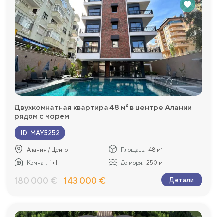
Двухкомнатная квартира 48 м² в центре Алании
рядом с морем
ID
:
MAY5252
Алания / Центр
Площадь:
48 м²
Комнат:
1+1
До моря:
250 м
180 000 €
143 000 €
Детали