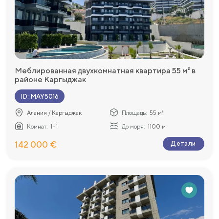
Меблированная двухкомнатная квартира 55 м² в
районе Каргыджак
ID
:
MAY5016
Алания / Каргыджак
Площадь:
55 м²
Комнат:
1+1
До моря:
1100 м
142 000 €
Детали