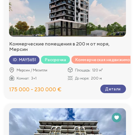
Коммерческие помещения в 200 м от моря,
Мерсин
Рассрочка
Коммерческая недвижимост
ID
:
MAY5651
Мерсин / Мезитли
Площадь:
120 м²
Комнат:
3+1
До моря:
200 м
175 000 - 230 000 €
Детали