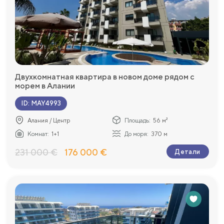
Двухкомнатная квартира в новом доме рядом с
морем в Алании
ID
:
MAY4993
Алания / Центр
Площадь:
56 м²
Комнат:
1+1
До моря:
370 м
231 000 €
176 000 €
Детали