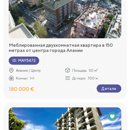
Меблированная двухкомнатная квартира в 150
метрах от центра города Алании
ID
:
MAY5472
Алания / Центр
Площадь:
50 м²
Комнат:
1+1
До моря:
700 м
180 000 €
Детали