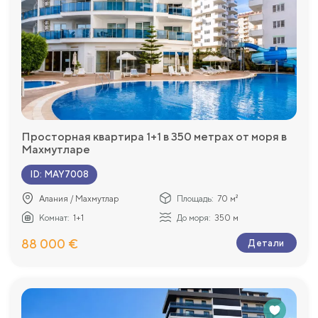
Просторная квартира 1+1 в 350 метрах от моря в
Махмутларе
ID
:
MAY7008
Алания / Махмутлар
Площадь:
70 м²
Комнат:
1+1
До моря:
350 м
88 000 €
Детали