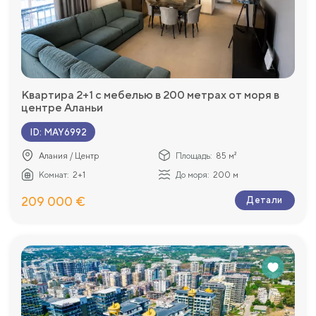
Квартира 2+1 с мебелью в 200 метрах от моря в
центре Аланьи
ID
:
MAY6992
Алания / Центр
Площадь:
85 м²
Комнат:
2+1
До моря:
200 м
209 000 €
Детали