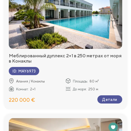
Меблированный дуплекс 2+1 в 250 метрах от моря
в Конаклы
ID
:
MAY6973
Алания / Конаклы
Площадь:
80 м²
Комнат:
2+1
До моря:
250 м
220 000 €
Детали