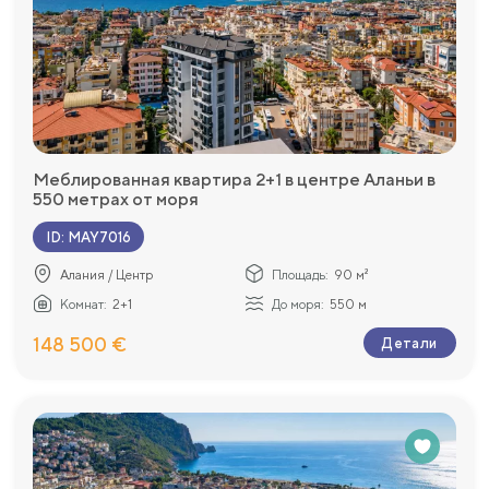
Меблированная квартира 2+1 в центре Аланьи в
550 метрах от моря
ID
:
MAY7016
Алания / Центр
Площадь:
90 м²
Комнат:
2+1
До моря:
550 м
148 500 €
Детали