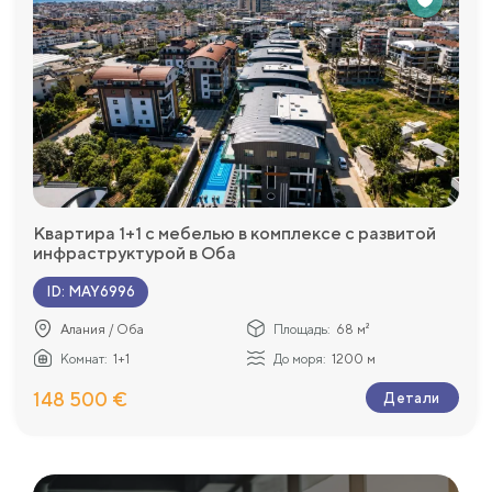
Квартира 1+1 с мебелью в комплексе с развитой
инфраструктурой в Оба
ID
:
MAY6996
Алания / Оба
Площадь:
68 м²
Комнат:
1+1
До моря:
1200 м
148 500 €
Детали