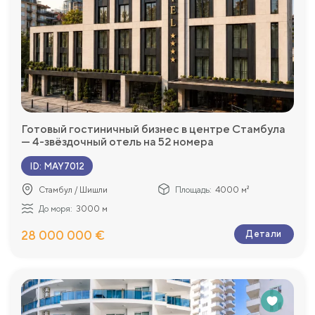
Готовый гостиничный бизнес в центре Стамбула
— 4-звёздочный отель на 52 номера
ID
:
MAY7012
Стамбул / Шишли
Площадь:
4000 м²
До моря:
3000 м
28 000 000 €
Детали