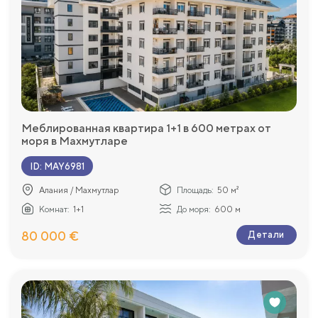
Меблированная квартира 1+1 в 600 метрах от
моря в Махмутларе
ID
:
MAY6981
Алания / Махмутлар
Площадь:
50 м²
Комнат:
1+1
До моря:
600 м
80 000 €
Детали