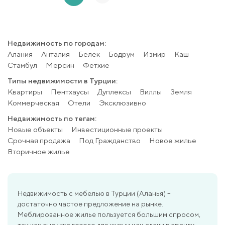
Недвижимость по городам:
Алания
Анталия
Белек
Бодрум
Измир
Каш
Стамбул
Мерсин
Фетхие
Типы недвижимости в Турции:
Квартиры
Пентхаусы
Дуплексы
Виллы
Земля
Коммерческая
Отели
Эксклюзивно
Недвижимость по тегам:
Новые объекты
Инвестиционные проекты
Срочная продажа
Под Гражданство
Новое жилье
Вторичное жилье
Недвижимость с мебелью в Турции (Аланья) –
достаточно частое предложение на рынке.
Меблированное жилье пользуется большим спросом,
так как оно уже готово для жизни или сдачи в аренду.