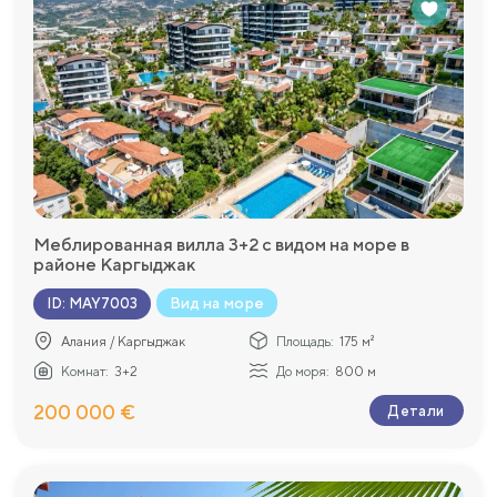
Меблированная вилла 3+2 с видом на море в
районе Каргыджак
Вид на море
ID
:
MAY7003
Алания / Каргыджак
Площадь:
175 м²
Комнат:
3+2
До моря:
800 м
200 000 €
Детали