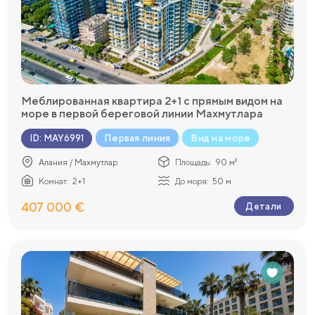
Меблированная квартира 2+1 с прямым видом на
море в первой береговой линии Махмутлара
Первая линия
Вид на море
ID
:
MAY6991
Алания / Махмутлар
Площадь:
90 м²
Комнат:
2+1
До моря:
50 м
407 000 €
Детали