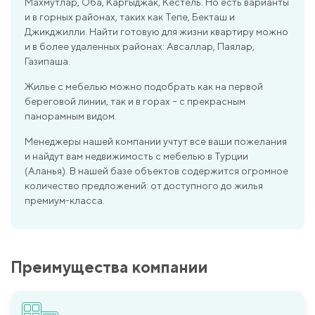
Махмутлар, Оба, Каргыджак, Кестель. Но есть варианты
и в горных районах, таких как Тепе, Бекташ и
Джикджилли. Найти готовую для жизни квартиру можно
и в более удаленных районах: Авсаллар, Паялар,
Газипаша.
Жилье с мебелью можно подобрать как на первой
береговой линии, так и в горах – с прекрасным
панорамным видом.
Менеджеры нашей компании учтут все ваши пожелания
и найдут вам недвижимость с мебелью в Турции
(Аланья). В нашей базе объектов содержится огромное
количество предложений: от доступного до жилья
премиум-класса.
Преимущества компании