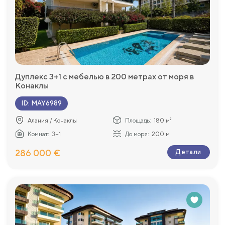
Дуплекс 3+1 с мебелью в 200 метрах от моря в
Конаклы
ID
:
MAY6989
Алания / Конаклы
Площадь:
180 м²
Комнат:
3+1
До моря:
200 м
286 000 €
Детали