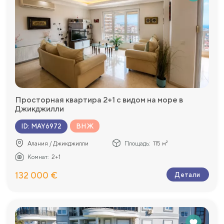
Просторная квартира 2+1 с видом на море в
Джикджилли
ВНЖ
ID
:
MAY6972
Алания / Джикджилли
Площадь:
115 м²
Комнат:
2+1
132 000 €
Детали