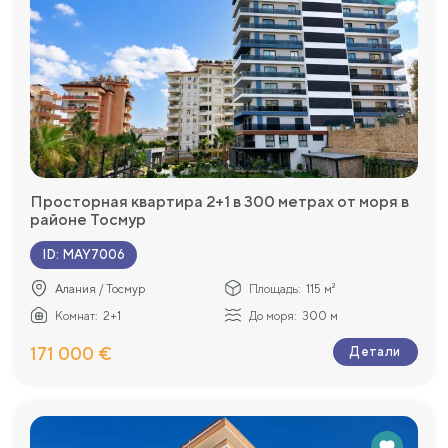
Просторная квартира 2+1 в 300 метрах от моря в
районе Тосмур
ID
:
MAY7006
Алания / Тосмур
Площадь:
115 м²
Комнат:
2+1
До моря:
300 м
171 000 €
Детали