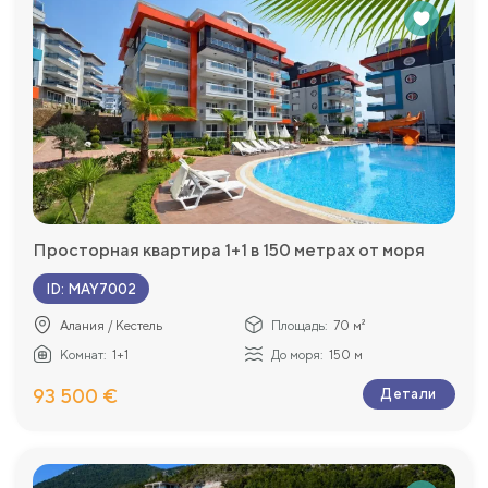
Просторная квартира 1+1 в 150 метрах от моря
ID
:
MAY7002
Алания / Кестель
Площадь:
70 м²
Комнат:
1+1
До моря:
150 м
93 500 €
Детали