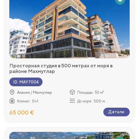
Просторная студия в 500 метрах от моря в
районе Махмутлар
ID
:
MAY7004
Алания / Махмутлар
Площадь:
55 м²
Комнат:
0+1
До моря:
500 м
65 000 €
Детали