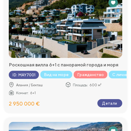
Роскошная вилла 6+1 с панорамой города и моря
Вид на море
Гражданство
С личным
ID
:
MAY7001
Алания / Бекташ
Площадь:
600 м²
Комнат:
6+1
2 950 000 €
Детали