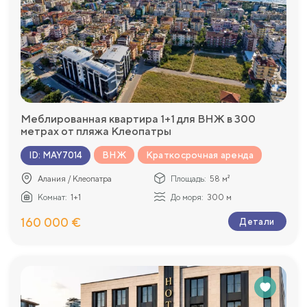
Меблированная квартира 1+1 для ВНЖ в 300
метрах от пляжа Клеопатры
ВНЖ
Краткосрочная аренда
ID
:
MAY7014
Алания / Клеопатра
Площадь:
58 м²
Комнат:
1+1
До моря:
300 м
160 000 €
Детали