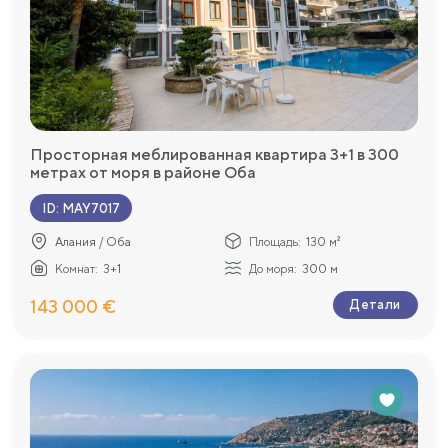
Просторная меблированная квартира 3+1 в 300
метрах от моря в районе Оба
ID
:
MAY7017
Алания / Оба
Площадь:
130 м²
Комнат:
3+1
До моря:
300 м
143 000 €
Детали