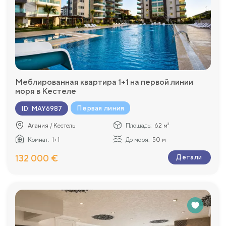
Меблированная квартира 1+1 на первой линии
моря в Кестеле
Первая линия
ID
:
MAY6987
Алания / Кестель
Площадь:
62 м²
Комнат:
1+1
До моря:
50 м
132 000 €
Детали