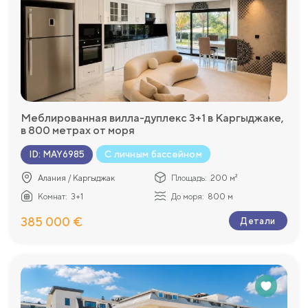
Меблированная вилла-дуплекс 3+1 в Каргыджаке,
в 800 метрах от моря
С личным бассейном
ID
:
MAY6985
Алания / Каргыджак
Площадь:
200 м²
Комнат:
3+1
До моря:
800 м
385 000 €
Детали