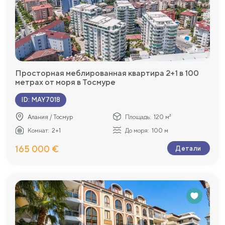
Просторная меблированная квартира 2+1 в 100
метрах от моря в Тосмуре
ID
:
MAY7018
Алания / Тосмур
Площадь:
120 м²
Комнат:
2+1
До моря:
100 м
165 000 €
Детали