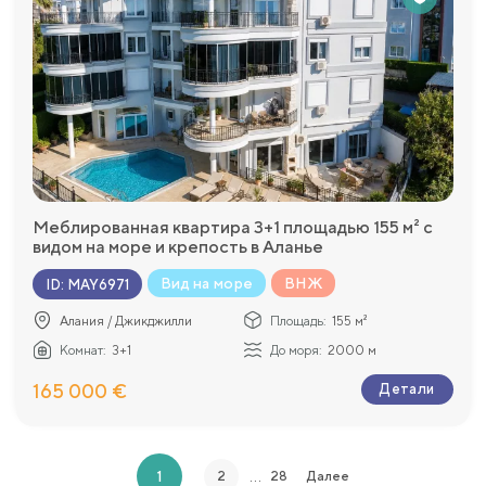
Меблированная квартира 3+1 площадью 155 м² с
видом на море и крепость в Аланье
Вид на море
ВНЖ
ID
:
MAY6971
Алания / Джикджилли
Площадь:
155 м²
Комнат:
3+1
До моря:
2000 м
165 000 €
Детали
…
1
2
28
Далее