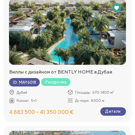
Виллы с дизайном от BENTLY HOME в Дубае
Рассрочка
ID
:
MAY6018
Дубай
Площадь:
670-1400 м²
Комнат:
5+1
До моря:
8300 м
4 883 500 - 41 350 000 €
Детали