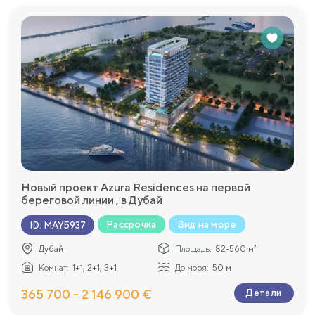
Новый проект Azura Residences на первой
береговой линии , в Дубай
Рассрочка
Вид на море
ID
:
MAY5937
Дубай
Площадь:
82-560 м²
Комнат:
1+1, 2+1, 3+1
До моря:
50 м
365 700 - 2 146 900 €
Детали