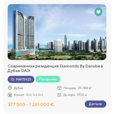
Современная резиденция Diamondz By Danube в
Дубае ОАЭ
Рассрочка
ID
:
MAY5925
Дубай
Площадь:
39-184 м²
Комнат:
0+1, 1+1, 2+1...
До моря:
1700 м
377 500 - 1 261 000 €
Детали