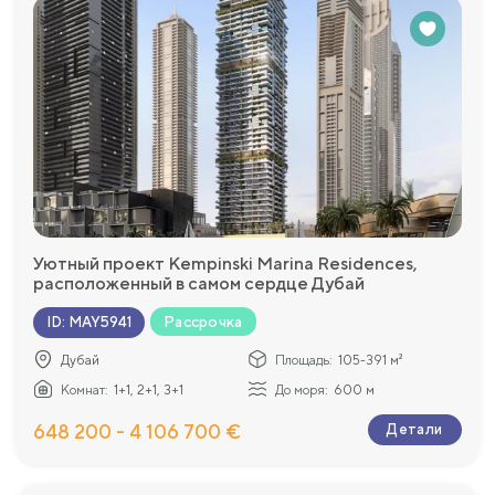
Уютный проект Kempinski Marina Residences,
расположенный в самом сердце Дубай
Рассрочка
ID
:
MAY5941
Дубай
Площадь:
105-391 м²
Комнат:
1+1, 2+1, 3+1
До моря:
600 м
648 200 - 4 106 700 €
Детали