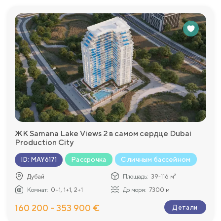
ЖК Samana Lake Views 2 в самом сердце Dubai
Production City
Рассрочка
С личным бассейном
ID
:
MAY6171
Дубай
Площадь:
39-116 м²
Комнат:
0+1, 1+1, 2+1
До моря:
7300 м
160 200 - 353 900 €
Детали