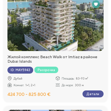
Жилой комплекс Beach Walk от Imtiaz в районе
Dubai Islands
Рассрочка
ID
:
MAY5943
Дубай
Площадь:
83-93 м²
Комнат:
1+1, 2+1
До моря:
300 м
424 700 - 825 800 €
Детали