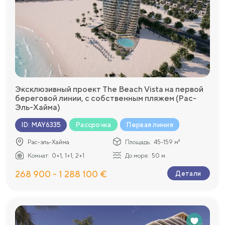
Эксклюзивный проект The Beach Vista на первой
береговой линии, с собственным пляжем (Рас-
Эль-Хайма)
Рассрочка
Первая линия
ID
:
MAY6335
Рас-эль-Хайма
Площадь:
45-159 м²
Комнат:
0+1, 1+1, 2+1
До моря:
50 м
268 900 - 1 288 100 €
Детали