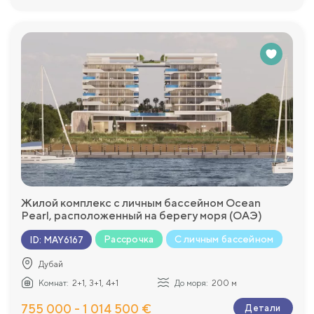
Жилой комплекс с личным бассейном Ocean
Pearl, расположенный на берегу моря (ОАЭ)
Рассрочка
С личным бассейном
ID
:
MAY6167
Дубай
Комнат:
2+1, 3+1, 4+1
До моря:
200 м
755 000 - 1 014 500 €
Детали