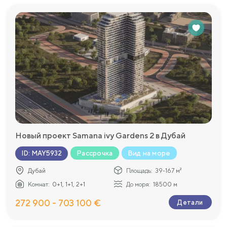
Новый проект Samana ivy Gardens 2 в Дубай
Рассрочка
Вид на море
ID
:
MAY5932
Дубай
Площадь:
39-167 м²
Комнат:
0+1, 1+1, 2+1
До моря:
18500 м
272 900 - 703 100 €
Детали