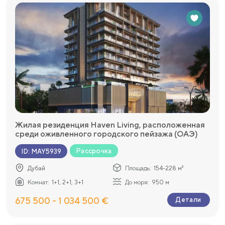
Жилая резиденция Haven Living, расположенная
среди оживленного городского пейзажа (ОАЭ)
Рассрочка
ID
:
MAY5939
Дубай
Площадь:
154-228 м²
Комнат:
1+1, 2+1, 3+1
До моря:
950 м
675 500 - 1 034 500 €
Детали