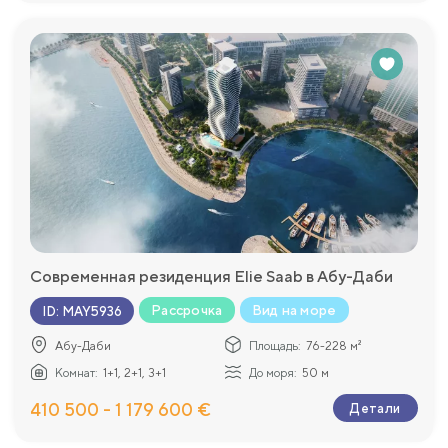
Современная резиденция Elie Saab в Абу-Даби
Рассрочка
Вид на море
ID
:
MAY5936
Абу-Даби
Площадь:
76-228 м²
Комнат:
1+1, 2+1, 3+1
До моря:
50 м
410 500 - 1 179 600 €
Детали