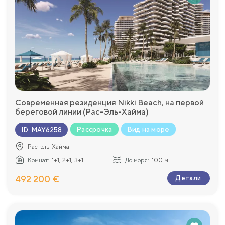
Современная резиденция Nikki Beach, на первой
береговой линии (Рас-Эль-Хайма)
Рассрочка
Вид на море
ID
:
MAY6258
Рас-эль-Хайма
Комнат:
1+1, 2+1, 3+1...
До моря:
100 м
492 200 €
Детали