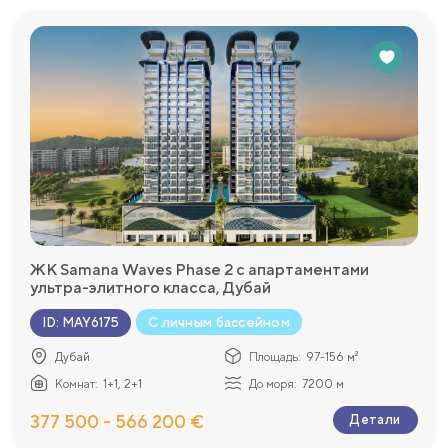
ЖК Samana Waves Phase 2 с апартаментами
ультра-элитного класса, Дубай
С личным бассейном
ID
:
MAY6175
Дубай
Площадь:
97-156 м²
Комнат:
1+1, 2+1
До моря:
7200 м
377 500 - 566 200 €
Детали