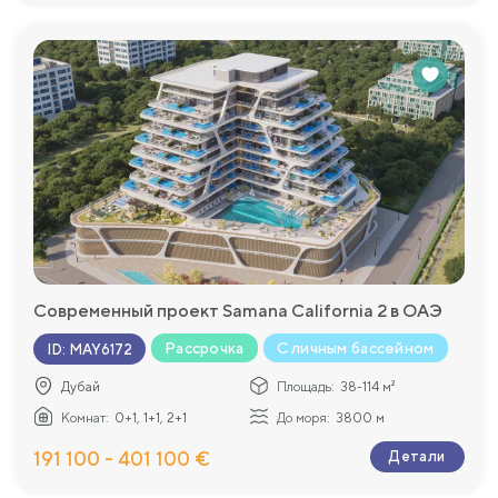
Современный проект Samana California 2 в ОАЭ
Рассрочка
С личным бассейном
ID
:
MAY6172
Дубай
Площадь:
38-114 м²
Комнат:
0+1, 1+1, 2+1
До моря:
3800 м
191 100 - 401 100 €
Детали