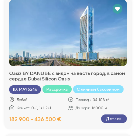
Oasiz BY DANUBE с видом на весть город, в самом
сердце Dubai Silicon Oasis
Рассрочка
С личным бассейном
ID
:
MAY6246
Дубай
Площадь:
34-108 м²
Комнат:
0+1, 1+1, 2+1...
До моря:
16000 м
182 900 - 436 500 €
Детали