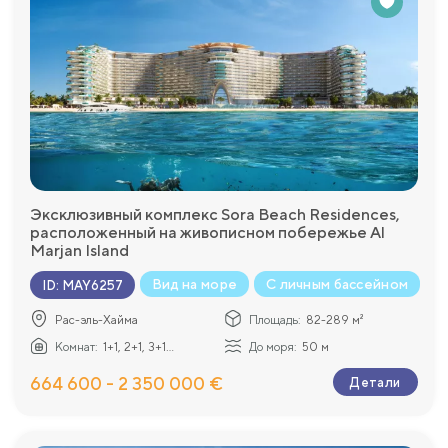
Эксклюзивный комплекс Sora Beach Residences,
расположенный на живописном побережье Al
Marjan Island
Вид на море
С личным бассейном
ID
:
MAY6257
Рас-эль-Хайма
Площадь:
82-289 м²
Комнат:
1+1, 2+1, 3+1...
До моря:
50 м
664 600 - 2 350 000 €
Детали