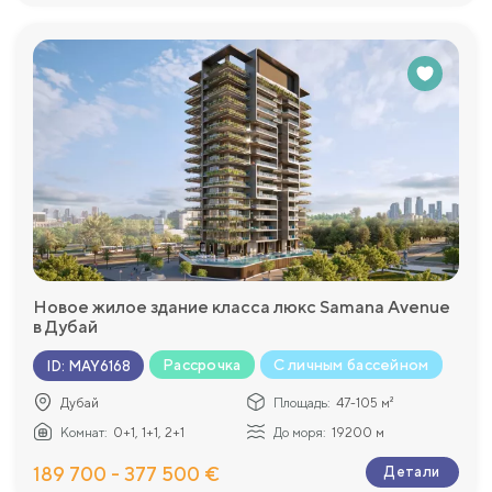
Новое жилое здание класса люкс Samana Avenue
в Дубай
Рассрочка
С личным бассейном
ID
:
MAY6168
Дубай
Площадь:
47-105 м²
Комнат:
0+1, 1+1, 2+1
До моря:
19200 м
189 700 - 377 500 €
Детали