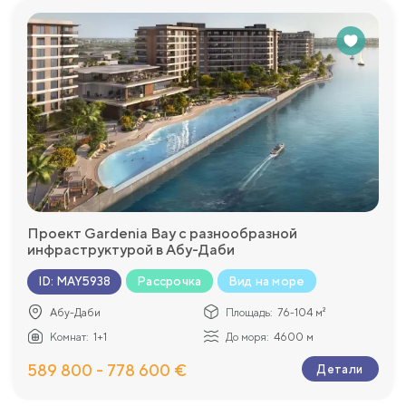
Проект Gardenia Bay с разнообразной
инфраструктурой в Абу-Даби
Рассрочка
Вид на море
ID
:
MAY5938
Абу-Даби
Площадь:
76-104 м²
Комнат:
1+1
До моря:
4600 м
589 800 - 778 600 €
Детали