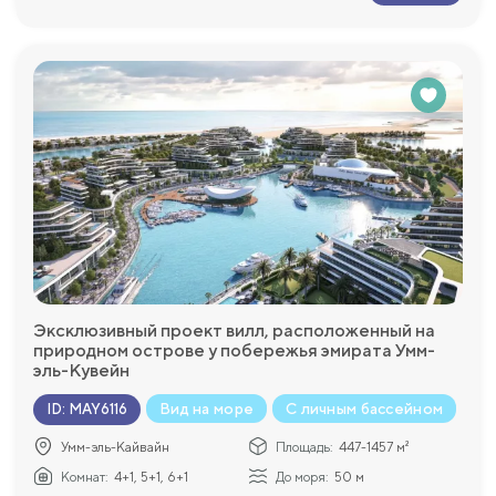
Эксклюзивный проект вилл, расположенный на
природном острове у побережья эмирата Умм-
эль-Кувейн
Вид на море
С личным бассейном
ID
:
MAY6116
Умм-эль-Кайвайн
Площадь:
447-1457 м²
Комнат:
4+1, 5+1, 6+1
До моря:
50 м