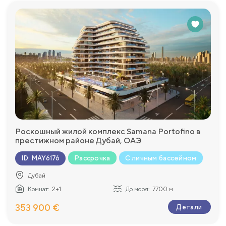
Роскошный жилой комплекс Samana Portofino в
престижном районе Дубай, ОАЭ
Рассрочка
С личным бассейном
ID
:
MAY6176
Дубай
Комнат:
2+1
До моря:
7700 м
353 900 €
Детали